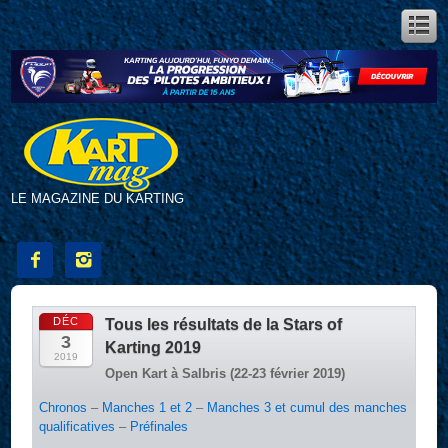
LE MAGAZINE DU KARTING


DÉC
Tous les résultats de la Stars of
3
Karting 2019
2019
Open Kart à Salbris (22-23 février 2019)
Chronos
–
Manches 1 et 2
–
Manches 3 et cumul des manches
qualificatives
–
Préfinales