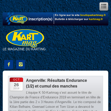
LE MAGAZINE DU KARTING


OCT
Angerville: Résultats Endurance
26
(1/2) et cumul des manches
2019
L’équipe K 50-Kartmag s’est assuré le titre de
Champion de France d’Endurance 2019 en terminant en tête de
la 1ère partie des 2 x 3 Heures d’Angerville. Le trio composé de
Kilian Belhaire, Gwenael Loison et Tom Uzan a devancé le