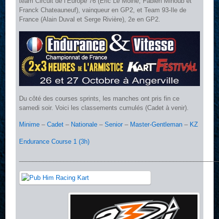
team Circuit de l’Europe 76 (Eric Le Moine, Fabien Mihoub et
Franck Chateauneuf), vainqueur en GP2, et Team 93-Ile de
France (Alain Duval et Serge Rivière), 2e en GP2.
Du côté des courses sprints, les manches ont pris fin ce
samedi soir. Voici les classements cumulés (Cadet à venir).
Minime
–
Cadet
–
Nationale
–
Senior
–
Master-Gentleman
–
KZ
Endurance Course 1 (3h)
__________________________________________________________