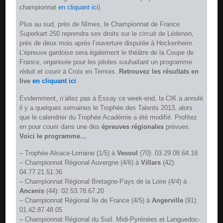
championnat
en cliquant ici
).
Plus au sud, près de Nîmes, le Championnat de France
Superkart 250 reprendra ses droits sur le circuit de Lédenon,
près de deux mois après l’ouverture disputée à Hockenheim.
L’épreuve gardoise sera également le théâtre de la Coupe de
France, organisée pour les pilotes souhaitant un programme
réduit et courir à Croix en Ternois.
Retrouvez les résultats en
live
en cliquant ici
Evidemment, n’allez pas à Essay ce week-end, la CIK a annulé
il y a quelques semaines le Trophée des Talents 2013, alors
que le calendrier du Trophée Académie a été modifié. Profitez
en pour courir dans une des
épreuves régionales
prévues.
Voici le programme…
– Trophée Alsace-Lorraine (1/5) à
Vesoul
(70): 03.29.08.64.18
– Championnat Régional Auvergne (4/6) à
Villars
(42):
04.77.21.51.36
– Championnat Régional Bretagne-Pays de la Loire (4/4) à
Ancenis
(44): 02.53.78.67.20
– Championnat Régional Ile de France (4/5) à
Angerville
(91):
01.42.87.48.05
– Championnat Régional du Sud  Midi-Pyrénées et Languedoc-