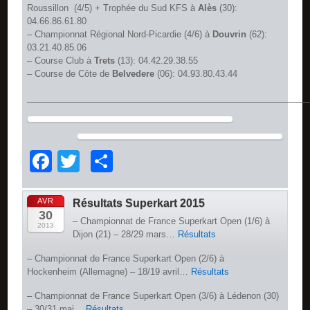
Roussillon  (4/5) + Trophée du Sud KFS à
Alès
(30):
04.66.86.61.80
– Championnat Régional Nord-Picardie (4/6) à
Douvrin
(62):
03.21.40.85.06
– Course Club à
Trets
(13): 04.42.29.38.55
– Course de Côte de
Belvedere
(06): 04.93.80.43.44
__________________________________________________________
Facebook
Twitter
Partager
AVR
Résultats Superkart 2015
30
– Championnat de France Superkart Open (1/6) à
2013
Dijon (21) – 28/29 mars…
Résultats
– Championnat de France Superkart Open (2/6) à
Hockenheim (Allemagne) – 18/19 avril…
Résultats
– Championnat de France Superkart Open (3/6) à Lédenon (30)
– 30/31 mai…
Résultats