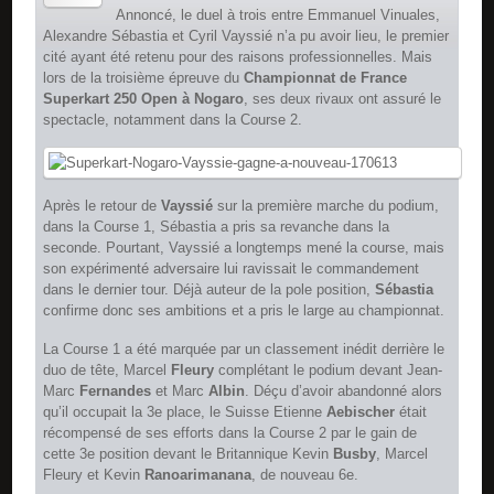
Annoncé, le duel à trois entre Emmanuel Vinuales,
Alexandre Sébastia et Cyril Vayssié n’a pu avoir lieu, le premier
cité ayant été retenu pour des raisons professionnelles. Mais
lors de la troisième épreuve du
Championnat de France
Superkart 250 Open à Nogaro
, ses deux rivaux ont assuré le
spectacle, notamment dans la Course 2.
Après le retour de
Vayssié
sur la première marche du podium,
dans la Course 1, Sébastia a pris sa revanche dans la
seconde. Pourtant, Vayssié a longtemps mené la course, mais
son expérimenté adversaire lui ravissait le commandement
dans le dernier tour. Déjà auteur de la pole position,
Sébastia
confirme donc ses ambitions et a pris le large au championnat.
La Course 1 a été marquée par un classement inédit derrière le
duo de tête, Marcel
Fleury
complétant le podium devant Jean-
Marc
Fernandes
et Marc
Albin
. Déçu d’avoir abandonné alors
qu’il occupait la 3e place, le Suisse Etienne
Aebischer
était
récompensé de ses efforts dans la Course 2 par le gain de
cette 3e position devant le Britannique Kevin
Busby
, Marcel
Fleury et Kevin
Ranoarimanana
, de nouveau 6e.