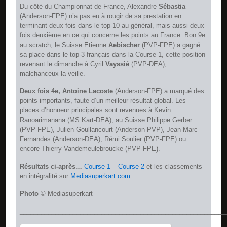
Du côté du Championnat de France, Alexandre
Sébastia
(Anderson-FPE) n’a pas eu à rougir de sa prestation en
terminant deux fois dans le top-10 au général, mais aussi deux
fois deuxième en ce qui concerne les points au France. Bon 9e
au scratch, le Suisse Etienne
Aebischer
(PVP-FPE) a gagné
sa place dans le top-3 français dans la Course 1, cette position
revenant le dimanche à Cyril
Vayssié
(PVP-DEA),
malchanceux la veille.
Deux fois 4e, Antoine Lacoste
(Anderson-FPE) a marqué des
points importants, faute d’un meilleur résultat global. Les
places d’honneur principales sont revenues à Kevin
Ranoarimanana (MS Kart-DEA), au Suisse Philippe Gerber
(PVP-FPE), Julien Goullancourt (Anderson-PVP), Jean-Marc
Fernandes (Anderson-DEA), Rémi Soulier (PVP-FPE) ou
encore Thierry Vandemeulebroucke (PVP-FPE).
Résultats ci-après…
Course 1
–
Course 2
et les classements
en intégralité sur
Mediasuperkart.com
Photo
© Mediasuperkart
__________________________________________________________