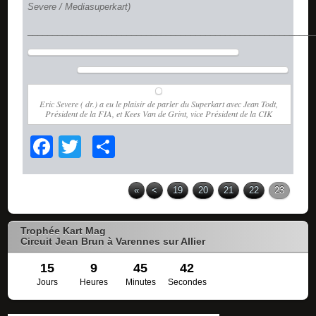
Severe / Mediasuperkart)
__________________________________________________________
Eric Severe ( dr.) a eu le plaisir de parler du Superkart avec Jean Todt,
Président de la FIA, et Kees Van de Grint, vice Président de la CIK
Facebook
Twitter
Partager
«
<
19
20
21
22
23
Trophée Kart Mag
Circuit Jean Brun à Varennes sur Allier
15
9
45
41
Jours
Heures
Minutes
Secondes