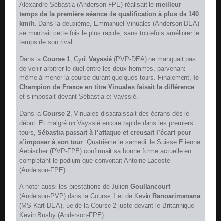
Alexandre Sébastia (Anderson-FPE) réalisait le
meilleur
temps de la première séance de qualification à plus de 140
km/h
. Dans la deuxième, Emmanuel Vinuales (Anderson-DEA)
se montrait cette fois le plus rapide, sans toutefois améliorer le
temps de son rival.
Dans la
Course 1
, Cyril
Vayssié
(PVP-DEA) ne manquait pas
de venir arbitrer le duel entre les deux hommes, parvenant
même à mener la course durant quelques tours. Finalement,
le
Champion de France en titre Vinuales faisait la différence
et s’imposait devant Sébastia et Vayssié.
Dans la
Course 2
, Vinuales disparaissait des écrans dès le
début. Et malgré un Vayssié encore rapide dans les premiers
tours,
Sébastia passait à l’attaque et creusait l’écart pour
s’imposer à son tour
. Quatrième le samedi, le Suisse Etienne
Aebischer (PVP-FPE) confirmait sa bonne forme actuelle en
complétant le podium que convoitait Antoine Lacoste
(Anderson-FPE).
A noter aussi les prestations de Julien
Goullancourt
(Anderson-PVP) dans la Course 1 et de Kevin
Ranoarimanana
(MS Kart-DEA), 5e de la Course 2 juste devant le Britannique
Kevin Busby (Anderson-FPE).