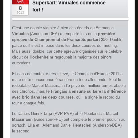
AVR
Superkart: Vinuales commence
8
fort !
2013
C’est une double victoire à bien des égards qu’Emmanuel
Vinuales
(Anderson-DEA) a remporté lors de la
première
épreuve du Championnat de France Superkart 250
. Double,
parce qu’il s’est imposé dans les deux courses du meeting.
Mais aussi double, car cette épreuve organisée sur le célèbre
circuit de
Hockenheim
regroupait la majorité des ténors
européens.
Et dans ce contexte très relevé, le Champion d’Europe 2011 a
maté cette concurrence étrangère en terre allemande. Seul le
redoutable Marcel Maasmann l’a privé du meilleur temps absolu
des chronos, mais
le Français a ensuite su faire la différence
avec brio dans les deux courses
, où il a signé le record du
tour à chaque fois.
Le Danois Henrik
Lilja
(PVP-PVP) et le Néerlandais Marcel
Maasmann
(Anderson-FPE) ont complété le premier podium au
scratch, Lilja et l’Allemand Daniel
Hentschel
(Anderson-DEA)
le second.