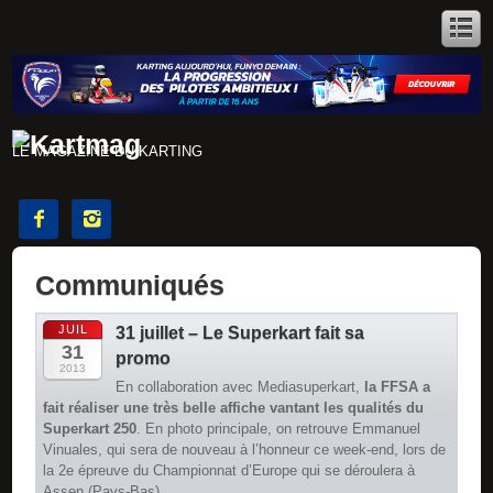
LE MAGAZINE DU KARTING


Communiqués
JUIL
31 juillet – Le Superkart fait sa
31
promo
2013
En collaboration avec Mediasuperkart,
la FFSA a
fait réaliser une très belle affiche vantant les qualités du
Superkart 250
. En photo principale, on retrouve Emmanuel
Vinuales, qui sera de nouveau à l’honneur ce week-end, lors de
la 2e épreuve du Championnat d’Europe qui se déroulera à
Assen (Pays-Bas).