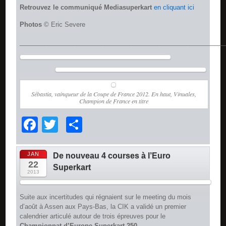
Retrouvez le communiqué Mediasuperkart
en cliquant ici
Photos
© Eric Severe
__________________________________________________________
Sébastia, vainqueur de la Coupe de France 2012. En haut, Vinuales,
Champion de France en titre
Facebook
Twitter
Partager
JAN
De nouveau 4 courses à l’Euro
22
Superkart
2013
Suite aux incertitudes qui régnaient sur le meeting du mois
d’août à Assen aux Pays-Bas, la CIK a validé un premier
calendrier articulé autour de trois épreuves pour le
Championnat d’Europe Superkart 250
.