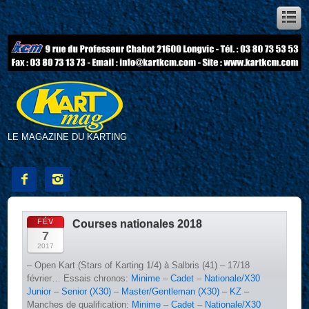
LE MAGAZINE DU KARTING


FÉV
Courses nationales 2018
7
2017
– Open Kart (Stars of Karting 1/4) à Salbris (41) – 17/18
février… Essais chronos:
Minime
–
Cadet
–
Nationale/X30
Junior
–
Senior (X30)
–
Master/Gentleman (X30)
–
KZ
–
Manches de qualification:
Minime
–
Cadet
–
Nationale/X30