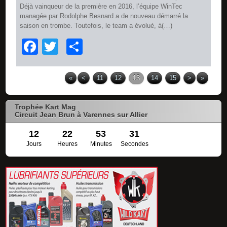
Déjà vainqueur de la première en 2016, l’équipe WinTec
managée par Rodolphe Besnard a de nouveau démarré la
saison en trombe. Toutefois, le team a évolué, à(…)
Facebook
Twitter
Partager
«
<
11
12
13
14
15
>
»
Trophée Kart Mag
Circuit Jean Brun à Varennes sur Allier
12
22
53
30
Jours
Heures
Minutes
Secondes