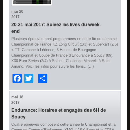
mai
20
2017
20-21 mai 2017: Suivez les lives du week-
end
Plusieurs épreuves sont programmées en cette fin de semaine:
Championnat de France KZ Long Circuit (1/3) et Superkart (2/5)
+ TTI Carbone à Lédenon; 6 Heures de Bourgogne.
Championnat et Coupe de France d’Endurance à Soucy (89);
X30 Euro Series (2/4) à Salbris; Challenge Minarelli à Saint
Amand. Voici les infos pour suivre les liens…(…)
Facebook
Twitter
Partager
mai
18
2017
Endurance: Horaires et engagés des 6H de
Soucy
Quatre épreuves composent cette année le Championnat et la
Coupe de France d’Endurance. KMO, l’ASK Sens et la FFSA