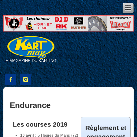
LE MAGAZINE DU KARTING


Endurance
Les courses 2019
Règlement et
13 avril
: 6 Heures du Mans (72)
engagement