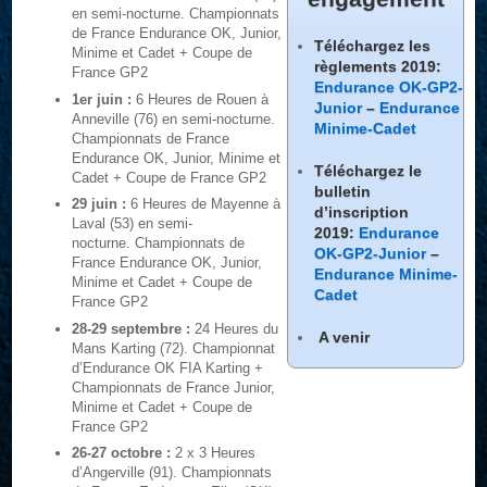
en semi-nocturne. Championnats
de France Endurance OK, Junior,
Téléchargez les
Minime et Cadet + Coupe de
règlements 2019:
France GP2
Endurance OK-GP2-
1er juin :
6 Heures de Rouen à
Junior
–
Endurance
Anneville (76) en semi-nocturne.
Minime-Cadet
Championnats de France
Endurance OK, Junior, Minime et
Téléchargez le
Cadet + Coupe de France GP2
bulletin
29 juin :
6 Heures de Mayenne à
d’inscription
Laval (53) en semi-
2019:
Endurance
nocturne. Championnats de
OK-GP2-Junior
–
France Endurance OK, Junior,
Endurance Minime-
Minime et Cadet + Coupe de
Cadet
France GP2
28-29 septembre :
24 Heures du
A venir
Mans Karting (72). Championnat
d’Endurance OK FIA Karting +
Championnats de France Junior,
Minime et Cadet + Coupe de
France GP2
26-27 octobre :
2 x 3 Heures
d’Angerville (91). Championnats