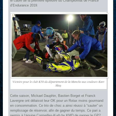
le cadre de la première épreuve du Championnat de France
d’Endurance 2019.
Victoire pour le club K50 du département de la Manche aux couleurs Kart
Mag
Cette saison, Mickael Dauphin, Bastien Borget et Franck
Lavergne ont délaissé leur OK pour un Rotax moins gourmand
en consommation. Ce trio de choc a ainsi réussi à “sauter” un
remplissage de réservoir, afin de gagner du temps. Ce pari a
permis à l’équipe Cormeilles-Kurb by KMD de gagner le GP2,