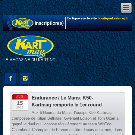
LE MAGAZINE DU KARTING


AVR
Endurance / Le Mans: K50-
15
Kartmag remporte le 1er round
2019
Aux 6 Heures du Mans, l’équipe K50-Kartmag
composée de Kilian Belhaire, Gwenael Loison et Tom Uzan a
gagné le duel qui l’oppose régulièrement au team WinTec-
Chambord, Champion de France en titre depuis deux ans, dans