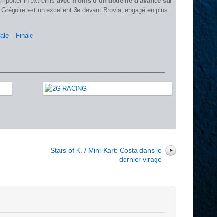
l’emporter in extremis
avec moins d’un dixième d’avance sur
. Grégoire est un excellent 3e devant Brovia, engagé en plus
nale
–
Finale
_________________________________________________
r
Stars of K. / Mini-Kart: Costa dans le
dernier virage