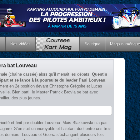
s
Nos vidéos
Boutique
Mags numériqu
erra bat Louveau
nale (chaîne cassée) alors qu’il menait les débats,
Quentin
part et se lance à la poursuite du leader Paul Louveau
.
ment en 2e position devant Christophe Grégoire et Lucas
veille. Bien parti, le Master Patrick Brovia se bat avec
milieu des plus jeunes.
iorité et finit par doubler Louveau. Mais Blazkowski n’a pas
bagarre. S’en suit un incroyable et haletant duel entre ces trois
 derniers. Louveau et Guerra s’échangent plusieurs fois