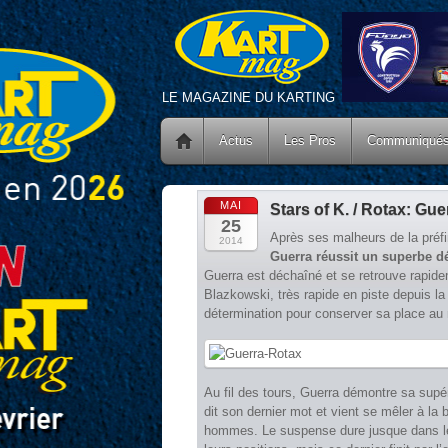
LE MAGAZINE DU KARTING
Actus
Les Pros
Communiqué
MAI
Stars of K. / Rotax: Gu
25
Après ses malheurs de la préfi
2014
Guerra réussit un superbe dé
Guerra est déchaîné et se retrouve rapide
Blazkowski, très rapide en piste depuis la 
détermination pour conserver sa place au 
Au fil des tours, Guerra démontre sa supér
dit son dernier mot et vient se mêler à la 
hommes. Le suspense dure jusque dans les