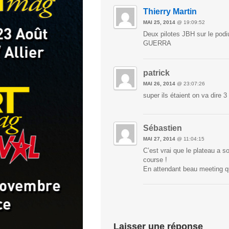
Thierry Martin
MAI 25, 2014
@ 19:09:52
Deux pilotes JBH sur le pod
GUERRA
patrick
MAI 26, 2014
@ 23:07:26
super ils étaient on va dire 3
Sébastien
MAI 27, 2014
@ 11:04:15
C’est vrai que le plateau a s
course !
En attendant beau meeting qu
Laisser une réponse