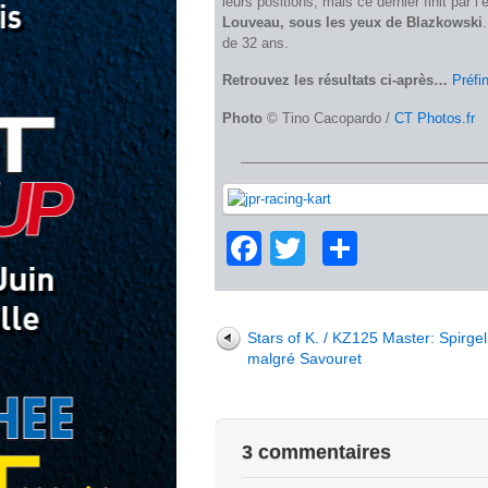
leurs positions, mais ce dernier finit par 
Louveau, sous les yeux de Blazkowski
de 32 ans.
Retrouvez les résultats ci-après…
Préfi
Photo
© Tino Cacopardo /
CT Photos.fr
________________________________
Facebook
Twitter
Partage
Stars of K. / KZ125 Master: Spirgel
malgré Savouret
3 commentaires