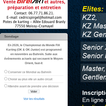
Sondage
En 2026, le Championnat du Monde FIA
Karting (OK & OK-Junior) est programmé
en novembre au Bahreïn. Suite aux
événements actuels qui secouent le Moyen-
Orient, faut-il:
Conserver ce Mondial au Bahreïn
Choisir au plus vite un autre circuit
Attendre avant de prendre une décision
Voir les résultats