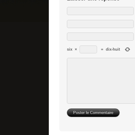
six
×
=
dix-huit