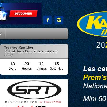


es
Trophée Kart Mag
Circuit Jean Brun à Varennes sur
Allier
13
23
12
14
Jours
Heures
Minutes
Secondes