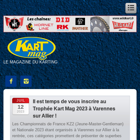
LE MAGAZINE DU KARTING


JUIL
Il est temps de vous inscrire au
12
Trophée Kart Mag 2023 à Varennes
2023
sur Allier !
Les Championnats de France KZ2 (Jeune-Master-Gentleman)
et Nationale 2023 étant organisés à Varennes sur Allier à la
rentrée, ces catégories promettent de présenter de superbes