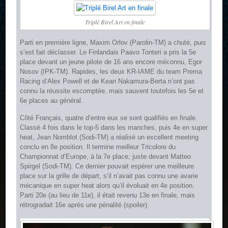
Triplé Birel Art en finale
Parti en première ligne, Maxim Orlov (Parolin-TM) a chuté, puis
s’est fait déclasser. Le Finlandais Paavo Tonteri a pris la 5e
place devant un jeune pilote de 16 ans encore méconnu, Egor
Nosov (IPK-TM). Rapides, les deux KR-IAME du team Prema
Racing d’Alex Powell et de Kean Nakamura-Berta n’ont pas
connu la réussite escomptée, mais sauvent toutefois les 5e et
6e places au général.
Côté Français, quatre d’entre eux se sont qualifiés en finale.
Classé 4 fois dans le top-5 dans les manches, puis 4e en super
heat, Jean Nomblot (Sodi-TM) a réalisé un excellent meeting
conclu en 8e position. Il termine meilleur Tricolore du
Championnat d’Europe, à la 7e place, juste devant Matteo
Spirgel (Sodi-TM). Ce dernier pouvait espérer une meilleure
place sur la grille de départ, s’il n’avait pas connu une avarie
mécanique en super heat alors qu’il évoluait en 4e position.
Parti 20e (au lieu de 11e), il était revenu 13e en finale, mais
rétrogradait 16e après une pénalité (spoiler).