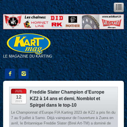
LE MAGAZINE DU KARTING


JUIL
Freddie Slater Champion d’Europe
12
KZ2 à 14 ans et demi, Nomblot et
2023
Spirgel dans le top-10
Le Championnat d’Europe FIA Karting 2023 de KZ2 a pris fin du
7 au 9 juillet à Sarno. Déjà vainqueur de l’ouverture à Zuera en
avril, le Britannique Freddie Slater (Birel Art-TM) a dominé de