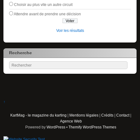
Choisir au plus vite un autre circuit
Attendre avant de prendre une décision
Voir les résultats
Recherche
↑
KartMag - le magazine du karting
|
Mentions légales
|
Crédits
|
Contact
|
Agence Web
Powered by
WordPress
•
Themify WordPress Themes