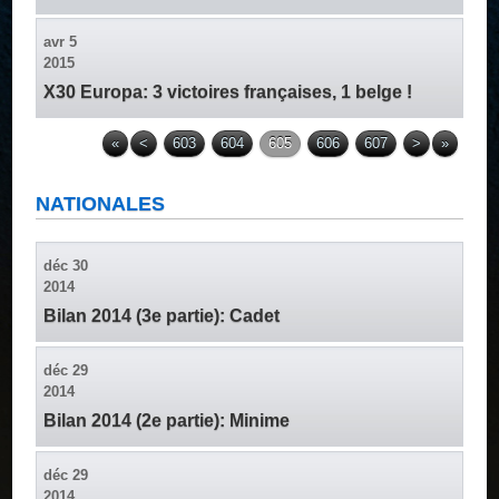
avr
5
2015
X30 Europa: 3 victoires françaises, 1 belge !
«
<
603
604
605
606
607
>
»
NATIONALES
déc
30
2014
Bilan 2014 (3e partie): Cadet
déc
29
2014
Bilan 2014 (2e partie): Minime
déc
29
2014