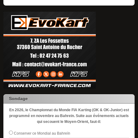
Sondage
En 2026, le Championnat du Monde FIA Karting (OK & OK-Junior) est
programmé en novembre au Bahreïn. Suite aux événements actuels
qui secouent le Moyen-Orient, faut-il:
Conserver ce Mondial au Bahreïn