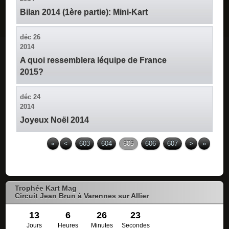
Bilan 2014 (1ère partie): Mini-Kart
déc
26
2014
A quoi ressemblera léquipe de France
2015?
déc
24
2014
Joyeux Noël 2014
«
<
603
604
605
606
607
>
»
Trophée Kart Mag
Circuit Jean Brun à Varennes sur Allier
13
6
26
23
Jours
Heures
Minutes
Secondes