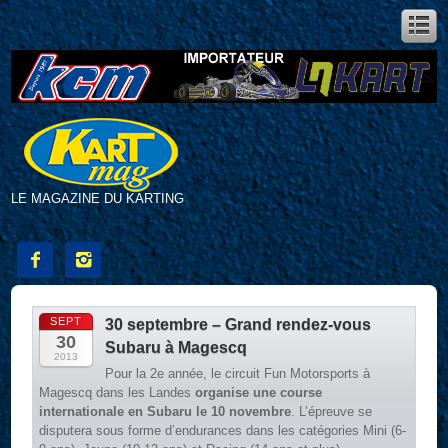
LE MAGAZINE DU KARTING


SEPT
30 septembre – Grand rendez-vous
30
Subaru à Magescq
2013
Pour la 2e année, le circuit Fun Motorsports à
Magescq dans les Landes
organise une course
internationale en Subaru le 10 novembre
. L’épreuve se
disputera sous forme d’endurances dans les catégories Mini (6-