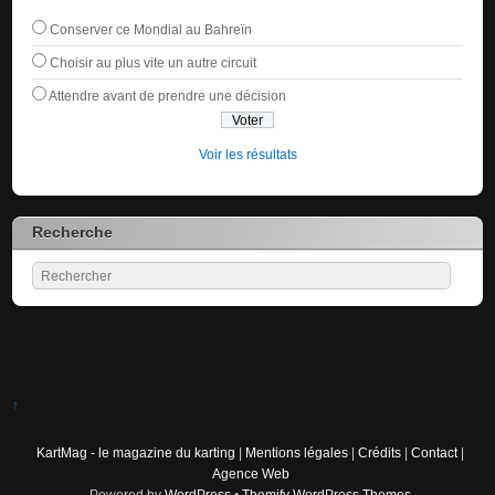
Conserver ce Mondial au Bahreïn
Choisir au plus vite un autre circuit
Attendre avant de prendre une décision
Voir les résultats
Recherche
↑
KartMag - le magazine du karting
|
Mentions légales
|
Crédits
|
Contact
|
Agence Web
Powered by
WordPress
•
Themify WordPress Themes