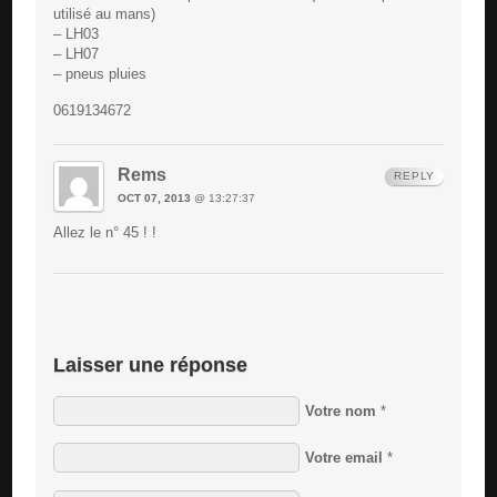
utilisé au mans)
– LH03
– LH07
– pneus pluies
0619134672
Rems
REPLY
OCT 07, 2013
@ 13:27:37
Allez le n° 45 ! !
Laisser une réponse
Votre nom
*
Votre email
*