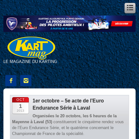
LE MAGAZINE DU KARTING


OCT
1er octobre – 5e acte de l’Euro
1
Endurance Série à Laval
2013
Organisées le 20 octobre, les 6 heures de la
Mayenne à Laval (53)
constitueront le cinquième rendez vous
de l’Euro Endurance Série, et le quatrième concernant le
Championnat de France de la spécialité.