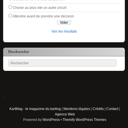
Choisir au plus vite un autre circuit
Attendre avant de prendre une décision
Voir les résultats
Recherche
↑
KartMag - le magazine du karting
|
Mentions légales
|
Crédits
|
Contact
|
Agence Web
Powered by
WordPress
•
Themify WordPress Themes