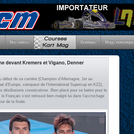
s
Nos vidéos
Boutique
Mags numériqu
ne devant Kremers et Vigano, Denner
 au début de sa carrière (Champion d’Allemagne, 1er au
t d’Europe, vainqueur de l’International Supercup en KZ2),
s désillusions consécutives. Bien placé pour se battre pour le
 Français s’est retrouvé bien malgré lui dans l’accrochage
ur de la finale.