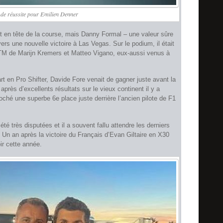
de réussite pour Emilien Denner
t en tête de la course, mais Danny Formal – une valeur sûre
t vers une nouvelle victoire à Las Vegas. Sur le podium, il était
t-TM de Marijn Kremers et Matteo Vigano, eux-aussi venus à
t en Pro Shifter, Davide Fore venait de gagner juste avant la
après d’excellents résultats sur le vieux continent il y a
hé une superbe 6e place juste derrière l’ancien pilote de F1
té très disputées et il a souvent fallu attendre les derniers
. Un an après la victoire du Français d’Evan Giltaire en X30
ir cette année.