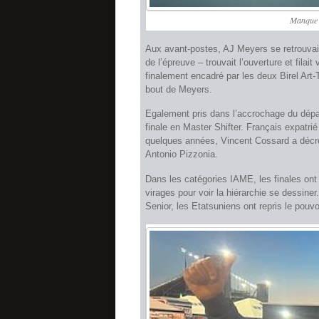
Manque 
Aux avant-postes, AJ Meyers se retrouvai
de l’épreuve – trouvait l’ouverture et filai
finalement encadré par les deux Birel Ar
bout de Meyers.
Egalement pris dans l’accrochage du dépar
finale en Master Shifter. Français expatrié 
quelques années, Vincent Cossard a décroc
Antonio Pizzonia.
Dans les catégories IAME, les finales ont é
virages pour voir la hiérarchie se dessiner
Senior, les Etatsuniens ont repris le pouvo