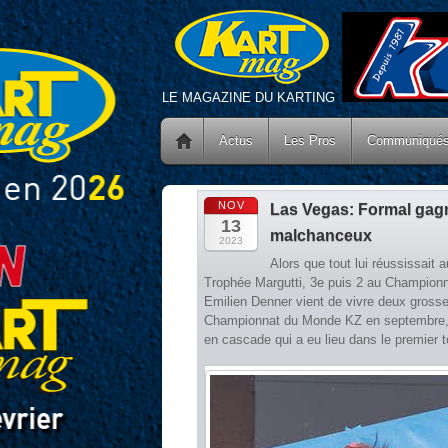
LE MAGAZINE DU KARTING
Actus
Les Pros
Communiqué
NOV
Las Vegas: Formal gag
13
malchanceux
2023
Alors que tout lui réussissait
Trophée Margutti, 3e puis 2 au Championna
Emilien Denner vient de vivre deux grosse
Championnat du Monde KZ en septembre, le
en cascade qui a eu lieu dans le premier to