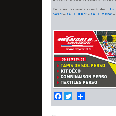
A noter la 7e place d’Alessandro Truchot e
Découvrez les résultats des finales…
Pro 
Senior
–
KA100 Junior
–
KA100 Master
–
_______________________________
Facebook
Twitter
Partage