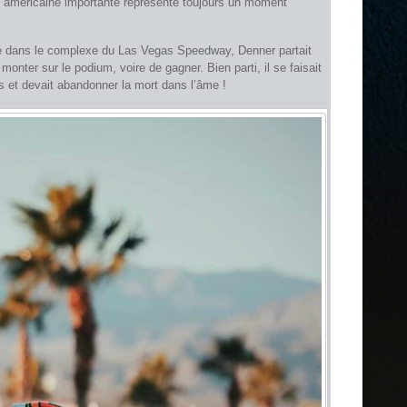
e américaine importante représente toujours un moment
acé dans le complexe du Las Vegas Speedway, Denner partait
monter sur le podium, voire de gagner. Bien parti, il se faisait
 et devait abandonner la mort dans l’âme !