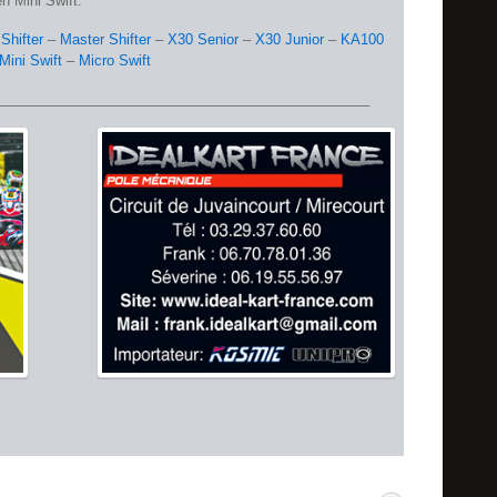
n Mini Swift.
Shifter
–
Master Shifter
–
X30 Senior
–
X30 Junior
–
KA100
Mini Swift
–
Micro Swift
________________________________________________
r