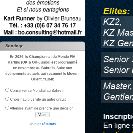
Sondage
En 2026, le Championnat du Monde FIA
Karting (OK & OK-Junior) est programmé
en novembre au Bahreïn. Suite aux
événements actuels qui secouent le Moyen-
Orient, faut-il:
Conserver ce Mondial au Bahreïn
Choisir au plus vite un autre circuit
Attendre avant de prendre une décision
Voir les résultats