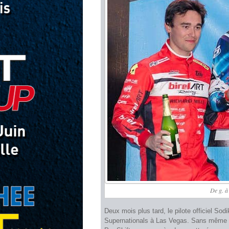
De g. à
Deux mois plus tard, le pilote officiel Sodi
Supernationals à Las Vegas. Sans même pa