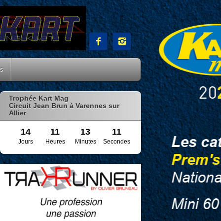


es
Trophée Kart Mag
Circuit Jean Brun à Varennes sur
Allier
14
11
13
9
Jours
Heures
Minutes
Secondes