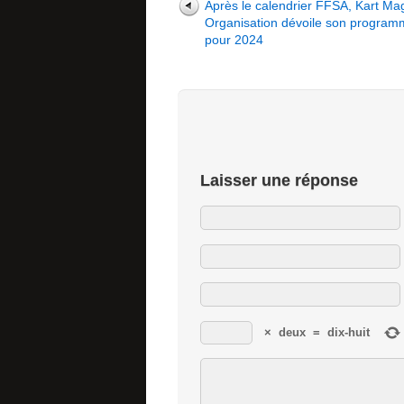
Après le calendrier FFSA, Kart Ma
Organisation dévoile son progra
pour 2024
Laisser une réponse
×
deux
=
dix-huit