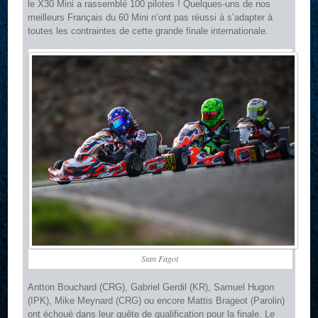
le X30 Mini a rassemblé 100 pilotes ! Quelques-uns de nos
meilleurs Français du 60 Mini n’ont pas réussi à s’adapter à
toutes les contraintes de cette grande finale internationale.
Stan Fagot
Antton Bouchard (CRG), Gabriel Gerdil (KR), Samuel Hugon
(IPK), Mike Meynard (CRG) ou encore Mattis Brageot (Parolin)
ont échoué dans leur quête de qualification pour la finale. Le