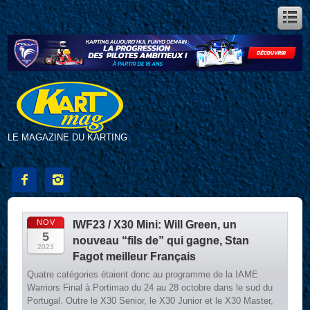
LE MAGAZINE DU KARTING


NOV
IWF23 / X30 Mini: Will Green, un
5
nouveau “fils de” qui gagne, Stan
2023
Fagot meilleur Français
Quatre catégories étaient donc au programme de la IAME
Warriors Final à Portimao du 24 au 28 octobre dans le sud du
Portugal. Outre le X30 Senior, le X30 Junior et le X30 Master,