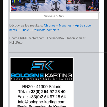
Podium X30 Mini
Découvrez les résultats:
Chronos
–
Manches
–
Après super
heats
–
Finale
–
Résultats complets
Photos IAME Motorsport / TheRaceBox, Jason Vian et
HelloFoto
__________________________________________________________