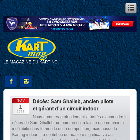
LE MAGAZINE DU KARTING


NOV
Décès: Sam Ghalleb, ancien pilote
1
et gérant d’un circuit indoor
2023
Nous sommes profondément attristés d’apprendre le
décès de Sam Ghalleb, un homme qui a laissé une empreinte
indélébile dans le monde de la compétition, mais aussi du
Karting indoor. Il a contribué de manière significative au