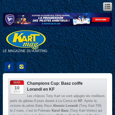
LE MAGAZINE DU KARTING


MAR
Champions Cup: Basz coiffe
10
Lorandi en KF
2014
Les châssis Tony Kart se sont adjugés les meilleurs
parts du gâteau 8 jours durant à La Conca en
KF
. Après la
victoire du pilote Baby Race
Alessio Lorandi
(Tony Kart-TM)
le 2 mars, c’est le Polonais
Karol Basz
(Tony Kart-Vortex) qui