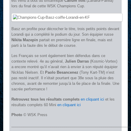
est venu à bout du Britannique
Callum Ilott
(Zanardi-Parilla)
lors du final de cette WSK Champions Cup.
Basz en profite pour décrocher le titre, trois petits points devant
Lorandi qui a complété le podium du jour. Son équipier russe
Nikita Mazepin
partait en première ligne en finale, mais est
parti à la faute dès le début de course.
Les Français se sont également bien défendus dans ce
contexte relevé. 4e au général,
Julien Darras
(Kosmic-Vortex)
a encore montré qu’il n’avait rien à envier à son réputé équipier
Nicklas Nielsen. Et
Paolo Besancenez
(Tony Kart-TM) n’est
pas resté inactif. Il n’était pourtant que 38e sous la pluie des
chronos, avant de remonter jusqu’à la 6e place de la finale. Une
sacrée performance !
Retrouvez tous les résultats complets
en cliquant ici
et les
résultats complets 60 Mini
en cliquant ici
Photo
© WSK Press
__________________________________________________________