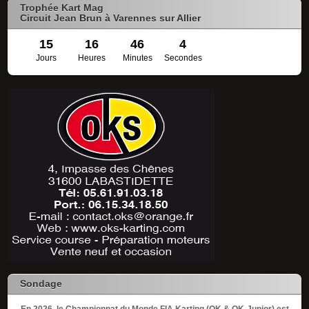
Trophée Kart Mag
Circuit Jean Brun à Varennes sur Allier
15
16
46
3
Jours
Heures
Minutes
Secondes
Sondage
En 2026, le Championnat du Monde FIA Karting (OK & OK-Junior) est