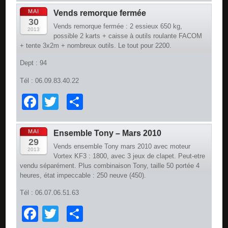
MAI
Vends remorque fermée
30
Vends remorque fermée : 2 essieux 650 kg,
2013
possible 2 karts + caisse à outils roulante FACOM
+ tente 3x2m + nombreux outils. Le tout pour 2200.
Dept : 94
Tél : 06.09.83.40.22
Facebook
Twitter
Partager
MAI
Ensemble Tony – Mars 2010
29
Vends ensemble Tony mars 2010 avec moteur
2013
Vortex KF3 : 1800, avec 3 jeux de clapet. Peut-etre
vendu séparément. Plus combinaison Tony, taille 50 portée 4
heures, état impeccable : 250 neuve (450).
Tél : 06.07.06.51.63
Facebook
Twitter
Partager