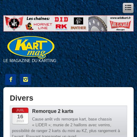
LE MAGAZINE DU KARTING


Divers
JUIL
Remorque 2 karts
16
Cause arrêt vds remorque kart, base chassis
2013
« LIDER »; munie de 2 haillons avec verrins,
possibilité de ranger 2 karts du mini au KZ, plus rangement à
l’avant. Pouvant transporter un quad.