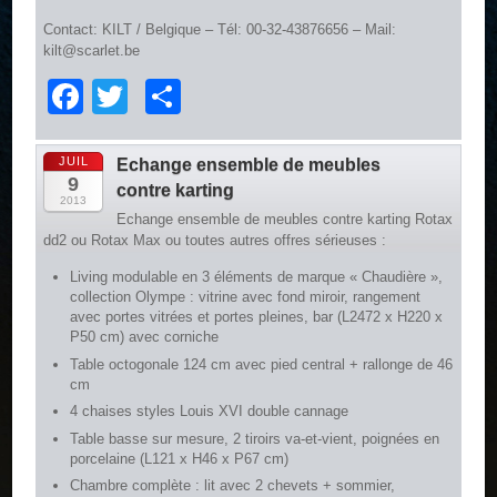
Contact: KILT / Belgique – Tél: 00-32-43876656 – Mail:
kilt@scarlet.be
Facebook
Twitter
Partager
JUIL
Echange ensemble de meubles
9
contre karting
2013
Echange ensemble de meubles contre karting Rotax
dd2 ou Rotax Max ou toutes autres offres sérieuses :
Living modulable en 3 éléments de marque « Chaudière »,
collection Olympe : vitrine avec fond miroir, rangement
avec portes vitrées et portes pleines, bar (L2472 x H220 x
P50 cm) avec corniche
Table octogonale 124 cm avec pied central + rallonge de 46
cm
4 chaises styles Louis XVI double cannage
Table basse sur mesure, 2 tiroirs va-et-vient, poignées en
porcelaine (L121 x H46 x P67 cm)
Chambre complète : lit avec 2 chevets + sommier,