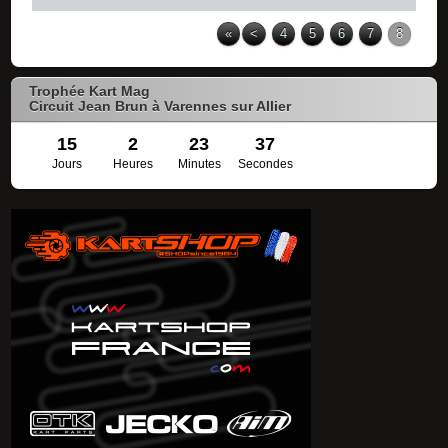
«
<
4
5
6
7
8
Trophée Kart Mag
Circuit Jean Brun à Varennes sur Allier
15
2
23
36
Jours
Heures
Minutes
Secondes