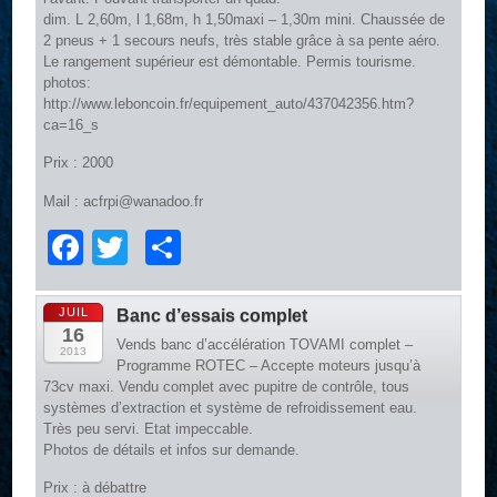
dim. L 2,60m, l 1,68m, h 1,50maxi – 1,30m mini. Chaussée de
2 pneus + 1 secours neufs, très stable grâce à sa pente aéro.
Le rangement supérieur est démontable. Permis tourisme.
photos:
http://www.leboncoin.fr/equipement_auto/437042356.htm?
ca=16_s
Prix : 2000
Mail : acfrpi@wanadoo.fr
Facebook
Twitter
Partager
JUIL
Banc d’essais complet
16
Vends banc d’accélération TOVAMI complet –
2013
Programme ROTEC – Accepte moteurs jusqu’à
73cv maxi. Vendu complet avec pupitre de contrôle, tous
systèmes d’extraction et système de refroidissement eau.
Très peu servi. Etat impeccable.
Photos de détails et infos sur demande.
Prix : à débattre