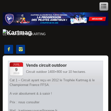
LE MAGAZINE DU KARTING


JUIL
Vends circuit outdoor
9
Circuit outdoor 1400×800 sur 10 hectares.
2013
Cat 1 – Circuit ayant reçu en 2012 le Trophée Kartmag & le
Championnat France FFSA.
A voir absolument & à saisir !
Prix : nous consulter
Mail : kartingescource@orange.fr