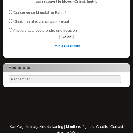
qui secouent le Moyen-Orient, faut-il:
Conserver ce Mondial au Bahreïn
Choisir au plus vite un autre circuit
Attendre avant de prendre une décision
Voir les résultats
Recherche
↑
KartMag - le magazine du karting
|
Mentions légales
|
Crédits
|
Contact
|
Agence Web