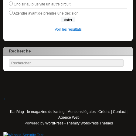
Choisir au plus vite un autre circuit
Attendre avant de prendre une décision
Voir les résultats
Recherche
↑
KartMag - le magazine du karting
|
Mentions légales
|
Crédits
|
Contact
|
Agence Web
Powered by
WordPress
•
Themify WordPress Themes