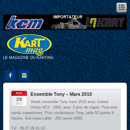
LE MAGAZINE DU KARTING


MAI
Ensemble Tony – Mars 2010
29
Vends ensemble Tony mars 2010 avec moteur
2013
Vortex KF3 : 1800, avec 3 jeux de clapet. Peut-etre
vendu séparément. Plus combinaison Tony, taille 50 portée 4
heures, état impeccable : 250 neuve (450).
Tél : 06.07.06.51.63