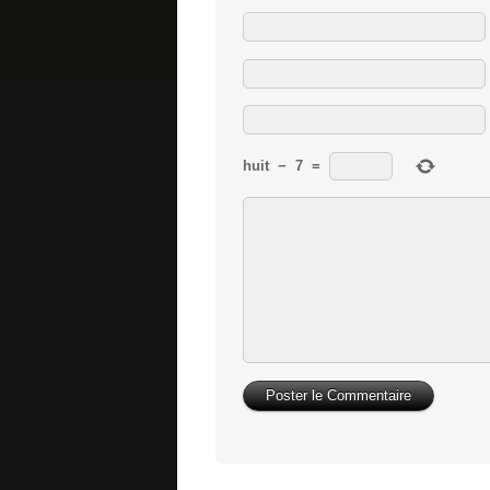
huit
−
7
=