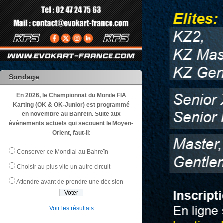
Sondage
En 2026, le Championnat du Monde FIA
Karting (OK & OK-Junior) est programmé
en novembre au Bahreïn. Suite aux
événements actuels qui secouent le Moyen-
Orient, faut-il:
Conserver ce Mondial au Bahreïn
Choisir au plus vite un autre circuit
Attendre avant de prendre une décision
Voir les résultats