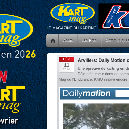
LE MAGAZINE DU KARTING
Actus
Les Pros
Communiqué
FÉV
Arvillers: Daily Motion
11
Une épreuve de karting en di
2014
Déjà précurseur dans de nombr
Mag ou l’Endurance, KMO innove encore av