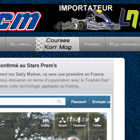
s
Nos vidéos
Boutique
Mags numériqu
 confirmé au Stars Prem’s
rect sur Daily Motion, ce sera une première en France
.
eux domaines en terme d’organisation avec le Trophée Kart
ec cette technologie appliquée au Karting.