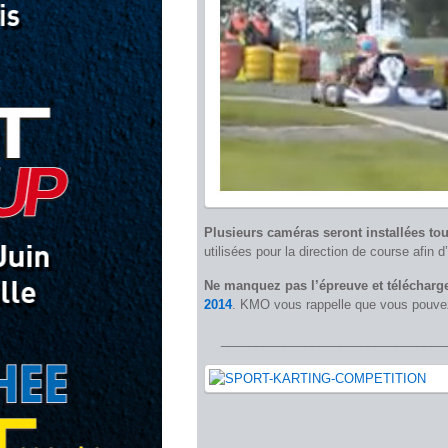
Plusieurs caméras seront installées tou
utilisées pour la direction de course afin d
Ne manquez pas l’épreuve et télécharge
2014
. KMO vous rappelle que vous pouvez
________________________________