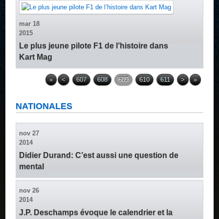
mar
18
2015
Le plus jeune pilote F1 de l’histoire dans
Kart Mag
«
<
607
608
609
610
611
>
»
NATIONALES
nov
27
2014
Didier Durand: C’est aussi une question de
mental
nov
26
2014
J.P. Deschamps évoque le calendrier et la