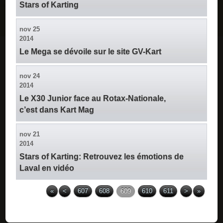
Stars of Karting
nov
25
2014
Le Mega se dévoile sur le site GV-Kart
nov
24
2014
Le X30 Junior face au Rotax-Nationale,
c’est dans Kart Mag
nov
21
2014
Stars of Karting: Retrouvez les émotions de
Laval en vidéo
«
<
607
608
609
610
611
>
»