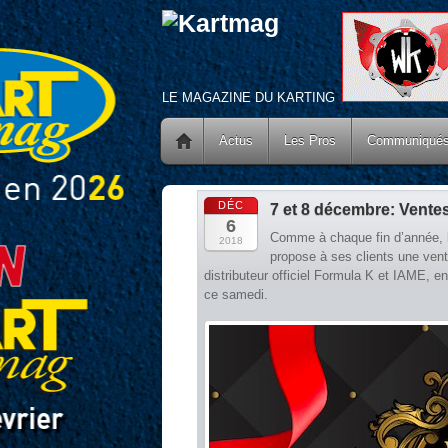
LE MAGAZINE DU KARTING
Actus
Les Pros
Communiqué
DÉC
7 et 8 décembre: Vente
6
Comme à chaque fin d’année, l
2018
propose à ses clients une ven
distributeur officiel Formula K et IAME, e
ce samedi.