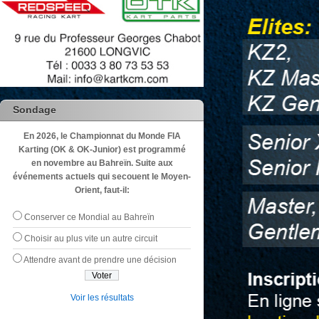
Sondage
En 2026, le Championnat du Monde FIA
Karting (OK & OK-Junior) est programmé
en novembre au Bahreïn. Suite aux
événements actuels qui secouent le Moyen-
Orient, faut-il:
Conserver ce Mondial au Bahreïn
Choisir au plus vite un autre circuit
Attendre avant de prendre une décision
Voir les résultats