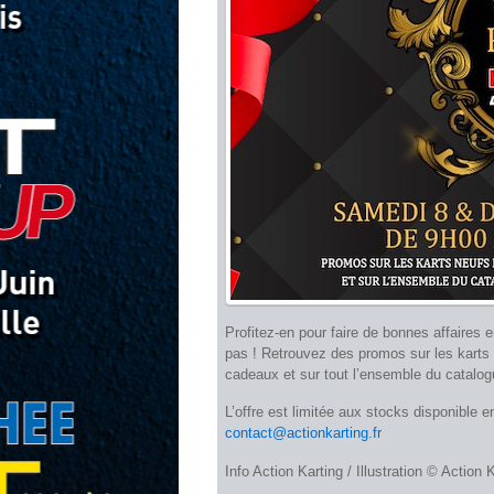
Profitez-en pour faire de bonnes affaires 
pas ! Retrouvez des promos sur les karts n
cadeaux et sur tout l’ensemble du catalog
L’offre est limitée aux stocks disponible 
contact@actionkarting.fr
Info Action Karting / Illustration © Action 