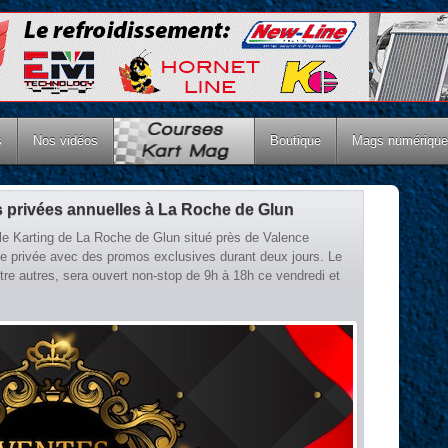
s
Nos vidéos
Boutique
Mags numériqu
s privées annuelles à La Roche de Glun
e Karting de La Roche de Glun situé près de Valence
te privée avec des promos exclusives durant deux jours. Le
ntre autres, sera ouvert non-stop de 9h à 18h ce vendredi et