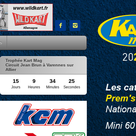


es
Trophée Kart Mag
Circuit Jean Brun à Varennes sur
Allier
15
9
34
24
Jours
Heures
Minutes
Secondes