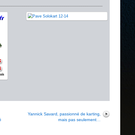
_________________________________________________
r
Yannick Savard, passionné de karting,
é
mais pas seulement…