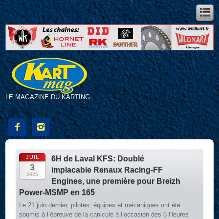
LE MAGAZINE DU KARTING


JUIL
6H de Laval KFS: Doublé
3
implacable Renaux Racing-FF
2025
Engines, une première pour Breizh
Power-MSMP en 165
Le 21 juin dernier, pilotes, équipes et mécaniques ont été
soumis à l’épreuve de la canicule à l’occasion des 6 Heures