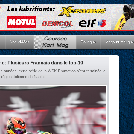
s
Nos vidéos
Boutique
Mags numériqu
o: Plusieurs Français dans le top-10
es années, cette série de la WSK Promotion s’est terminée le
région italienne de Naples.