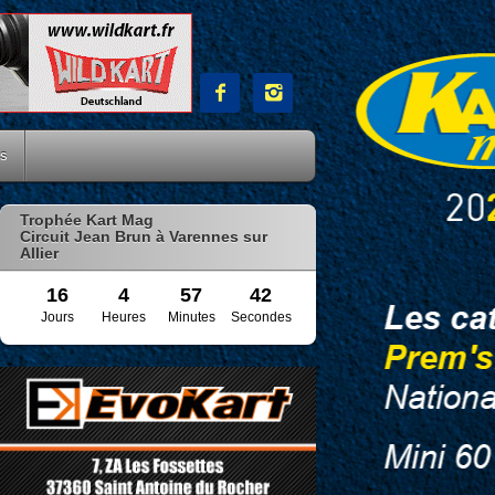


es
Trophée Kart Mag
Circuit Jean Brun à Varennes sur
Allier
16
4
57
41
Jours
Heures
Minutes
Secondes