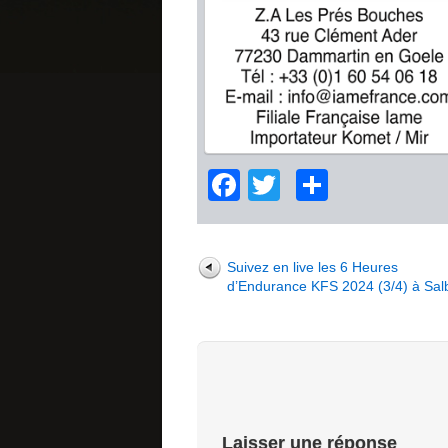
Facebook
Twitter
Partage
Suivez en live les 6 Heures
d’Endurance KFS 2024 (3/4) à Salb
Laisser une réponse