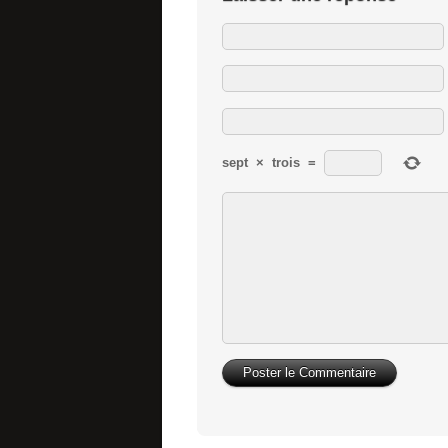
sept
×
trois
=