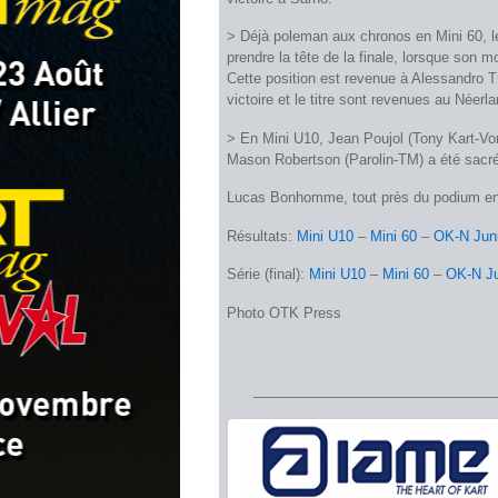
> Déjà poleman aux chronos en Mini 60, l
prendre la tête de la finale, lorsque son 
Cette position est revenue à Alessandro T
victoire et le titre sont revenues au Néer
> En Mini U10, Jean Poujol (Tony Kart-Vort
Mason Robertson (Parolin-TM) a été sacr
Lucas Bonhomme, tout près du podium en
Résultats:
Mini U10
–
Mini 60
–
OK-N Jun
Série (final):
Mini U10
–
Mini 60
–
OK-N Ju
Photo OTK Press
_______________________________