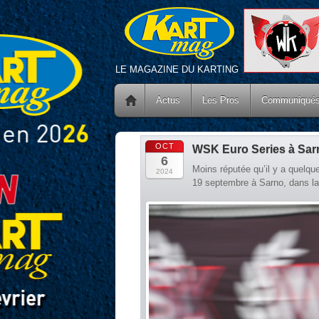
LE MAGAZINE DU KARTING
Actus
Les Pros
Communiqué
OCT
WSK Euro Series à Sarn
6
Moins réputée qu’il y a quelqu
2024
19 septembre à Sarno, dans la 