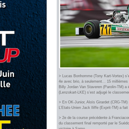
> Lucas Bonhomme (Tony Kart-Vortex) s’est
4e avec brio, à seulement… 15 millièmes 
Billy Jordan Van Staveren (Parolin-TM) a é
(Lenzokart-LKE) s’est adjugé le classemen
> En OK-Junior, Aloïs Girardet (CRG-TM) s’
L’Etats-Unien Jack Iliffe (Exprit-TM) a fai
> 2e de la course précédente à Franciacor
du classement final remporté par le Suéd
victoire à Sarno.