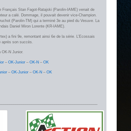
e Français Stan Fagot-Ratajski (Parolin-IAME) venait de
moteur a calé. Dommage, il pouvait devenir vice-Champion.
ruchot (Parolin-TM) qui a terminé 3e au pied du Vesuve. La
landais Daniel Miron Lorente (KR-IAME).
ex) a fini 9e, remontant ainsi 6e de la série. L’Ecossais
é après son succès.
 OK-N Junior.
ior
–
OK-Junior
–
OK-N
–
OK
nior
–
OK-Junior
–
OK-N
–
OK
________________________________________________