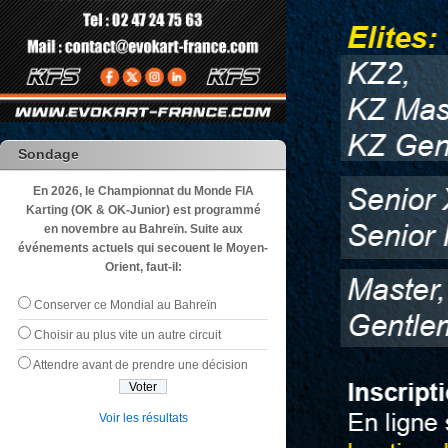
Sondage
En 2026, le Championnat du Monde FIA
Karting (OK & OK-Junior) est programmé
en novembre au Bahreïn. Suite aux
événements actuels qui secouent le Moyen-
Orient, faut-il:
Conserver ce Mondial au Bahreïn
Choisir au plus vite un autre circuit
Attendre avant de prendre une décision
Voir les résultats