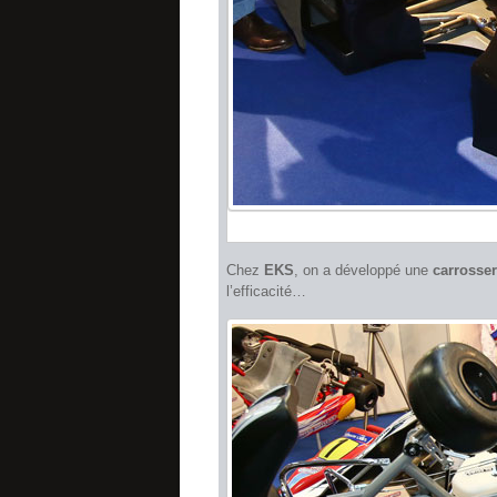
Chez
EKS
, on a développé une
carrosser
l’efficacité…