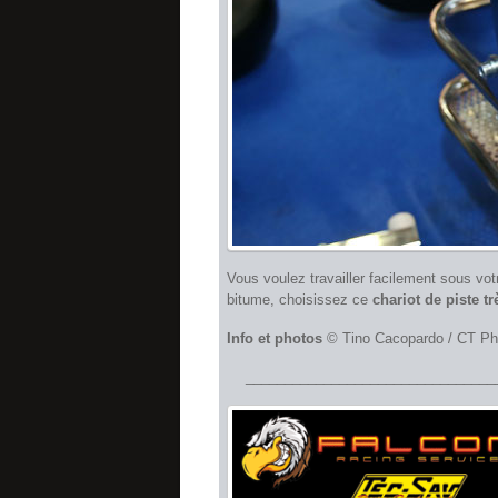
Vous voulez travailler facilement sous vot
bitume, choisissez ce
chariot de piste t
Info et photos
© Tino Cacopardo / CT Pho
________________________________