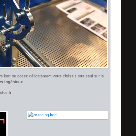
re kart ou posez délicatement votre châssis tout seul sur le
rès ingénieux
.
tos.fr
_________________________________________________