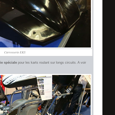
Carrosserie EKS
ie spéciale
pour les karts roulant sur longs circuits. A voir