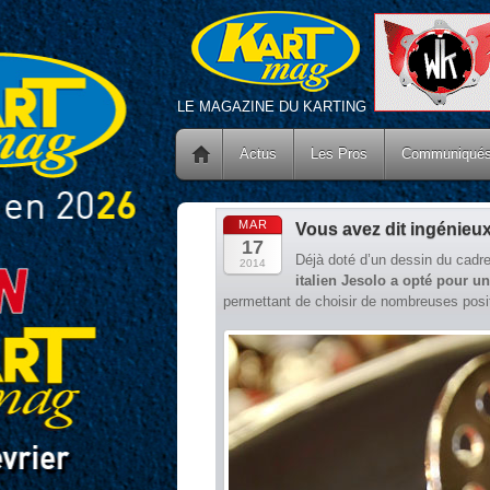
LE MAGAZINE DU KARTING
Actus
Les Pros
Communiqué
MAR
Vous avez dit ingénieux
17
Déjà doté d’un dessin du cadr
2014
italien Jesolo a opté pour un
permettant de choisir de nombreuses posit