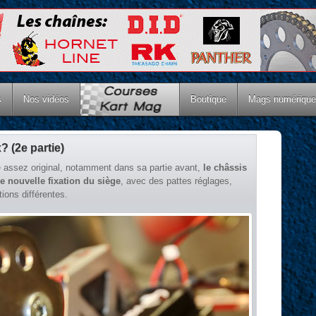
s
Nos vidéos
Boutique
Mags numériqu
? (2e partie)
e assez original, notamment dans sa partie avant,
le châssis
e nouvelle fixation du siège
, avec des pattes réglages,
ions différentes.