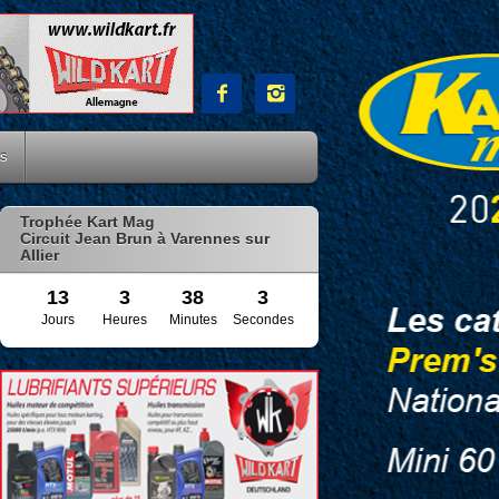


es
Trophée Kart Mag
Circuit Jean Brun à Varennes sur
Allier
13
3
38
1
Jours
Heures
Minutes
Secondes