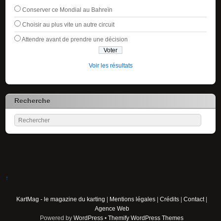
Conserver ce Mondial au Bahreïn
Choisir au plus vite un autre circuit
Attendre avant de prendre une décision
Voir les résultats
Recherche
↑
KartMag - le magazine du karting
|
Mentions légales
|
Crédits
|
Contact
|
Agence Web
Powered by
WordPress
•
Themify WordPress Themes