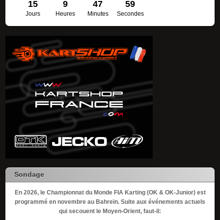
15
9
47
59
Jours
Heures
Minutes
Secondes
Sondage
En 2026, le Championnat du Monde FIA Karting (OK & OK-Junior) est
programmé en novembre au Bahreïn. Suite aux événements actuels
qui secouent le Moyen-Orient, faut-il: