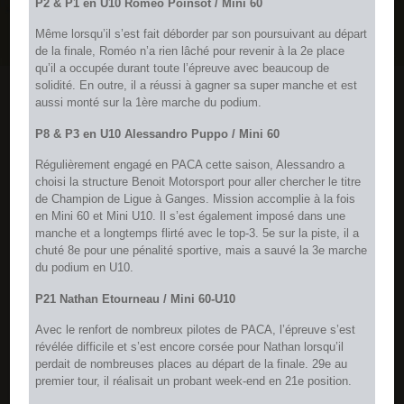
P2 & P1 en U10 Roméo Poinsot / Mini 60
Même lorsqu’il s’est fait déborder par son poursuivant au départ
de la finale, Roméo n’a rien lâché pour revenir à la 2e place
qu’il a occupée durant toute l’épreuve avec beaucoup de
solidité. En outre, il a réussi à gagner sa super manche et est
aussi monté sur la 1ère marche du podium.
P8 & P3 en U10 Alessandro Puppo / Mini 60
Régulièrement engagé en PACA cette saison, Alessandro a
choisi la structure Benoit Motorsport pour aller chercher le titre
de Champion de Ligue à Ganges. Mission accomplie à la fois
en Mini 60 et Mini U10. Il s’est également imposé dans une
manche et a longtemps flirté avec le top-3. 5e sur la piste, il a
chuté 8e pour une pénalité sportive, mais a sauvé la 3e marche
du podium en U10.
P21 Nathan Etourneau / Mini 60-U10
Avec le renfort de nombreux pilotes de PACA, l’épreuve s’est
révélée difficile et s’est encore corsée pour Nathan lorsqu’il
perdait de nombreuses places au départ de la finale. 29e au
premier tour, il réalisait un probant week-end en 21e position.