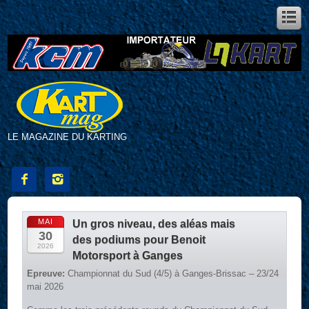
LE MAGAZINE DU KARTING


MAI
Un gros niveau, des aléas mais
30
des podiums pour Benoit
2026
Motorsport à Ganges
Epreuve:
Championnat du Sud (4/5) à Ganges-Brissac – 23/24
mai 2026