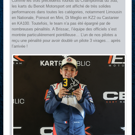
Comme les trois précédents rounds du Championnat du Sud,
les karts du Benoit Motorsport ont affiché de très solides
performances dans toutes les catégories, notamment Limousin
en Nationale, Poinsot en Mini, Di Meglio en KZ2 ou Castanier
en KA100. Toutefois, le team n’a pas été épargné par de
nombreuses pénalités. A Brissac, l’équipe des officiels s’est
montrée particulièrement pointilleuse… L’un de nos pilotes a
reçu une pénalité pour avoir doublé un pilote 3 virages… après
l’arrivée !