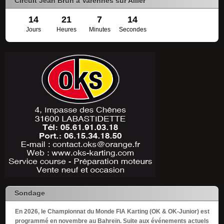
Circuit Jean Brun à Varennes sur Allier
14
21
7
12
Jours
Heures
Minutes
Secondes
Sondage
En 2026, le Championnat du Monde FIA Karting (OK & OK-Junior) est
programmé en novembre au Bahreïn. Suite aux événements actuels