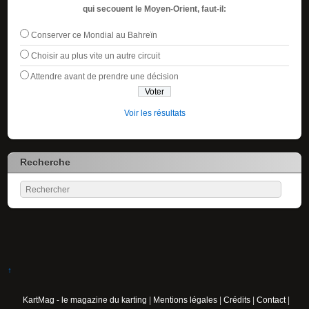
qui secouent le Moyen-Orient, faut-il:
Conserver ce Mondial au Bahreïn
Choisir au plus vite un autre circuit
Attendre avant de prendre une décision
Voir les résultats
Recherche
↑
KartMag - le magazine du karting
|
Mentions légales
|
Crédits
|
Contact
|