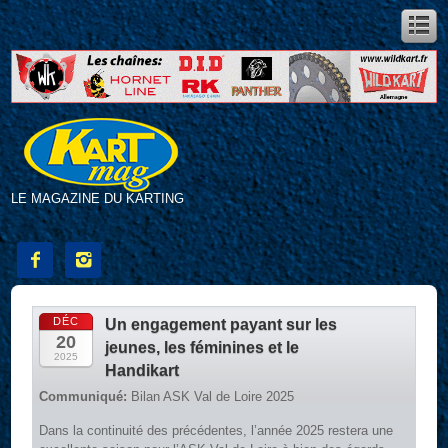
LE MAGAZINE DU KARTING


DÉC
Un engagement payant sur les
20
jeunes, les féminines et le
2025
Handikart
Communiqué:
Bilan ASK Val de Loire 2025
Dans la continuité des précédentes, l’année 2025 restera une