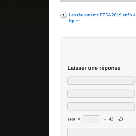
Les règlements FFSA 2019 enfin 
ligne !
Laisser une réponse
sept
×
=
42