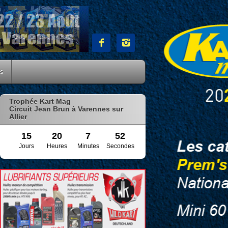


es
Trophée Kart Mag
Circuit Jean Brun à Varennes sur
Allier
15
20
7
51
Jours
Heures
Minutes
Secondes