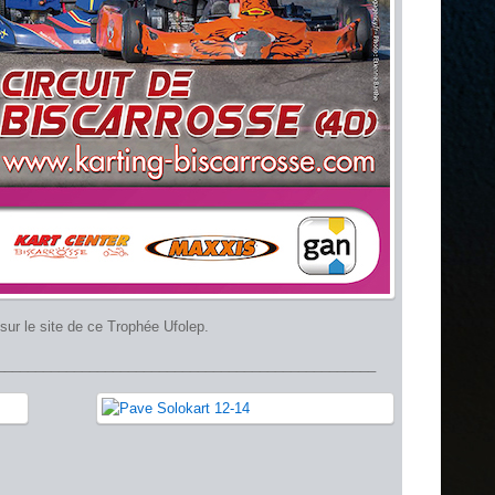
sur le site de ce Trophée Ufolep.
_________________________________________________
r