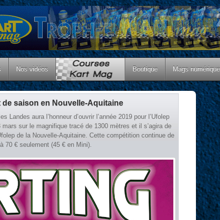
s
Nos vidéos
Boutique
Mags numériqu
t de saison en Nouvelle-Aquitaine
les Landes aura l’honneur d’ouvrir l’année 2019 pour l’Ufolep
 mars sur le magnifique tracé de 1300 mètres et il s’agira de
olep de la Nouvelle-Aquitaine. Cette compétition continue de
, à 70 € seulement (45 € en Mini).