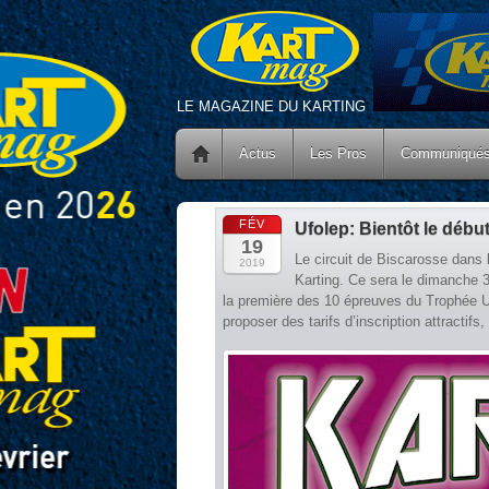
LE MAGAZINE DU KARTING
Actus
Les Pros
Communiqué
FÉV
Ufolep: Bientôt le débu
19
Le circuit de Biscarosse dans 
2019
Karting. Ce sera le dimanche 3
la première des 10 épreuves du Trophée Uf
proposer des tarifs d’inscription attractifs