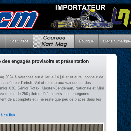
s
Nos vidéos
Boutique
Mags numériqu
e des engagés provisoire et présentation
 2024 à Varennes sur Allier le 14 juillet et aura l’honneur de
nnalisée par l’artiste Val et remise aux vainqueurs des
nior X30, Sénior Rotax, Master-Gentleman, Nationale et Mini
ec plus de 250 pilotes déjà inscrits. Les catégories
ent déjà complets et il ne reste que peu de places dans les
s
à ce lien