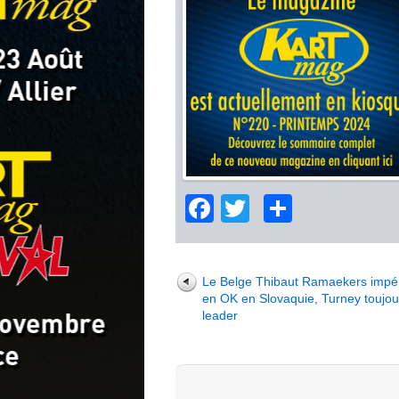
Facebook
Twitter
Partage
Le Belge Thibaut Ramaekers impér
en OK en Slovaquie, Turney toujou
leader