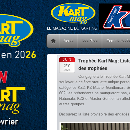
LE MAGAZINE DU KARTING
Actus
Les Pros
Communiqué
JUIN
Trophée Kart Mag: List
27
des trophées
2024
Qui gagnera le Trophée Kart Mag
soulever la célèbre statuette unique perso
catégories KZ2, KZ Master-Gentleman, Se
60? Les prétendants ne manqueront pas, av
Nationale, KZ2 et Master-Gentleman affich
autres groupes.
Découvrez la liste provisoire des engagé