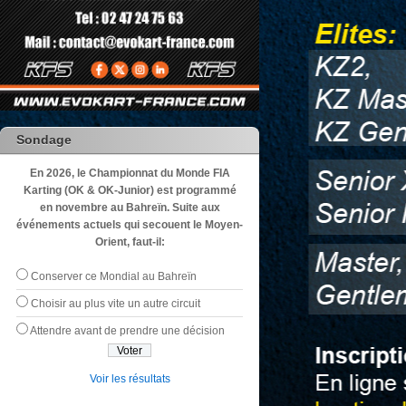
Sondage
En 2026, le Championnat du Monde FIA
Karting (OK & OK-Junior) est programmé
en novembre au Bahreïn. Suite aux
événements actuels qui secouent le Moyen-
Orient, faut-il:
Conserver ce Mondial au Bahreïn
Choisir au plus vite un autre circuit
Attendre avant de prendre une décision
Voir les résultats