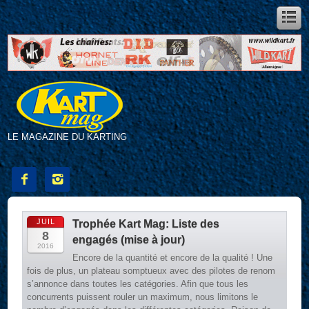
LE MAGAZINE DU KARTING


JUIL
Trophée Kart Mag: Liste des
8
engagés (mise à jour)
2016
Encore de la quantité et encore de la qualité ! Une
fois de plus, un plateau somptueux avec des pilotes de renom
s’annonce dans toutes les catégories. Afin que tous les
concurrents puissent rouler un maximum, nous limitons le