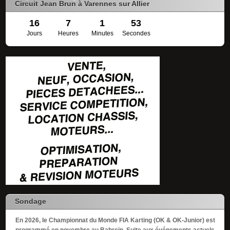
Circuit Jean Brun à Varennes sur Allier
16
7
1
53
Jours
Heures
Minutes
Secondes
Sondage
En 2026, le Championnat du Monde FIA Karting (OK & OK-Junior) est
programmé en novembre au Bahreïn. Suite aux événements actuels