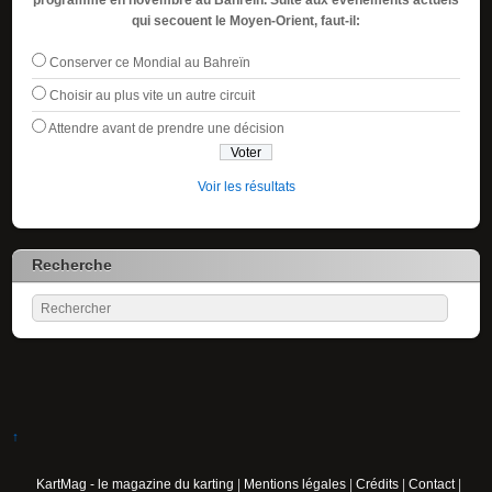
qui secouent le Moyen-Orient, faut-il:
Conserver ce Mondial au Bahreïn
Choisir au plus vite un autre circuit
Attendre avant de prendre une décision
Voir les résultats
Recherche
↑
KartMag - le magazine du karting
|
Mentions légales
|
Crédits
|
Contact
|