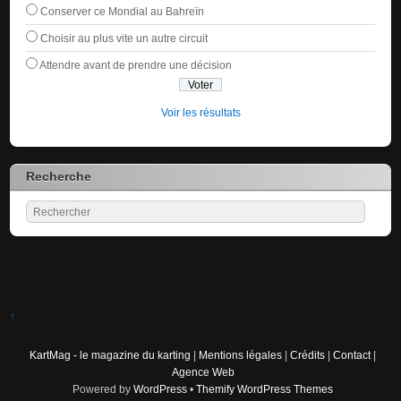
Conserver ce Mondial au Bahreïn
Choisir au plus vite un autre circuit
Attendre avant de prendre une décision
Voir les résultats
Recherche
↑
KartMag - le magazine du karting
|
Mentions légales
|
Crédits
|
Contact
|
Agence Web
Powered by
WordPress
•
Themify WordPress Themes