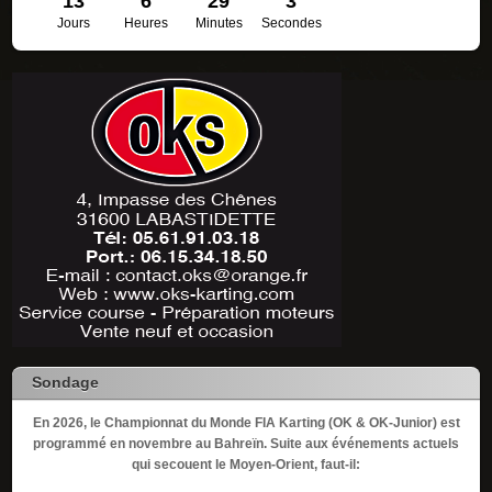
13
6
29
3
Jours
Heures
Minutes
Secondes
Sondage
En 2026, le Championnat du Monde FIA Karting (OK & OK-Junior) est
programmé en novembre au Bahreïn. Suite aux événements actuels
qui secouent le Moyen-Orient, faut-il: