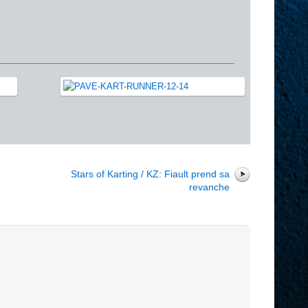
_________________________________________________
r
Stars of Karting / KZ: Fiault prend sa
revanche