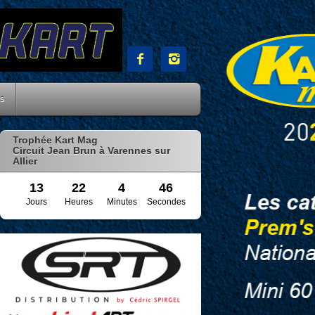


es
Trophée Kart Mag
Circuit Jean Brun à Varennes sur
Allier
13
22
4
45
Jours
Heures
Minutes
Secondes