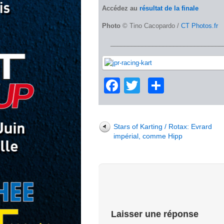
Accédez au
résultat de la finale
Photo
© Tino Cacopardo /
CT Photos.fr
________________________________
Facebook
Twitter
Partage
Stars of Karting / Rotax: Evrard
impérial, comme Hipp
Laisser une réponse