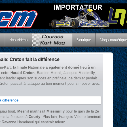
s
Nos vidéos
Boutique
Mags numériqu
ale: Creton fait la différence
ini-Kart,
la finale Nationale a également donné lieu à un
, entre
Harald Creton
, Bastien Mesnil, Jacques Missimilly,
nt leader après son succès en préfinale, ce dernier perdait
Creton passait à lattaque au bon moment pour simposer avec
quau bout,
Mesnil
maîtrisait
Missimilly
pour le gain de la 2e
emis la 4e place à
Courty
. Plus loin, François Villotte terminait
et Rayanne Hamdaoui qui espérait mieux.