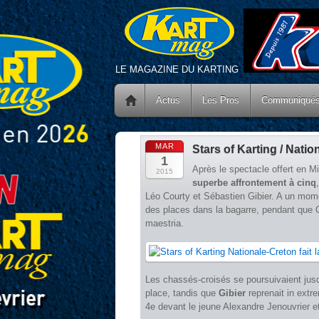
LE MAGAZINE DU KARTING
Actus
Les Pros
Communiqué
MAR
Stars of Karting / Nation
1
Après le spectacle offert en M
2015
superbe affrontement à cinq
Léo Courty et Sébastien Gibier. A un mome
des places dans la bagarre, pendant que 
maestria.
Les chassés-croisés se poursuivaient jus
place, tandis que
Gibier
reprenait in extr
4e devant le jeune Alexandre Jenouvrier 