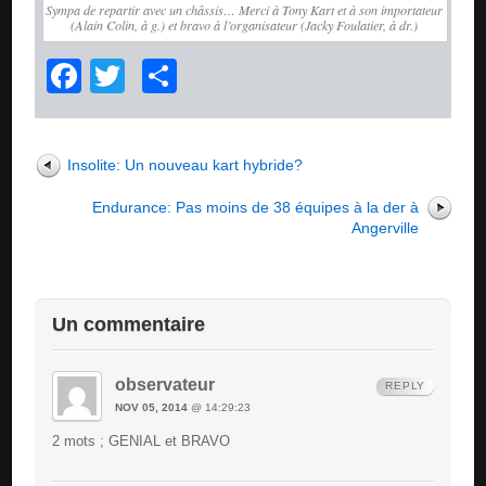
Sympa de repartir avec un châssis… Merci à Tony Kart et à son importateur
(Alain Colin, à g.) et bravo à l’organisateur (Jacky Foulatier, à dr.)
Facebook
Twitter
Partager
Insolite: Un nouveau kart hybride?
Endurance: Pas moins de 38 équipes à la der à
Angerville
Un commentaire
observateur
REPLY
NOV 05, 2014
@ 14:29:23
2 mots ; GENIAL et BRAVO