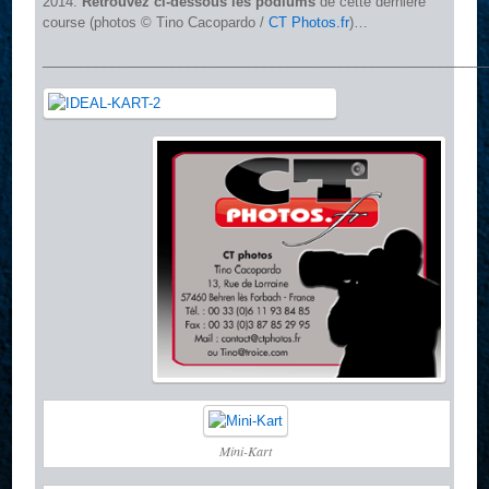
2014.
Retrouvez ci-dessous les podiums
de cette dernière
course (photos © Tino Cacopardo /
CT Photos.fr
)…
__________________________________________________________
Mini-Kart