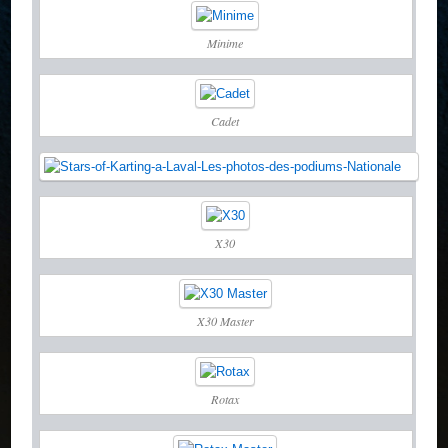
Minime
Cadet
X30
X30 Master
Rotax