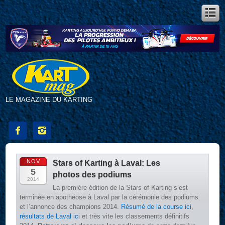
LE MAGAZINE DU KARTING


NOV
Stars of Karting à Laval: Les
5
photos des podiums
2014
La première édition de la Stars of Karting s’est
terminée en apothéose à Laval par la cérémonie des podiums
et l’annonce des champions 2014.
Résumé de la course ici
,
résultats de Laval ici
et très vite les classements définitifs