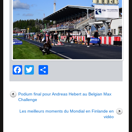
Facebook
Twitter
Partager
Podium final pour Andreas Hebert au Belgian Max
Challenge
Les meilleurs moments du Mondial en Finlande en
vidéo