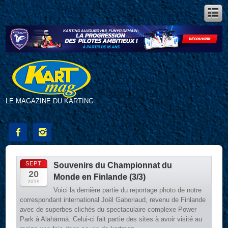
LE MAGAZINE DU KARTING


SEPT
Souvenirs du Championnat du
20
Monde en Finlande (3/3)
2019
Voici la dernière partie du reportage photo de notre
correspondant international Joël Gaboriaud, revenu de Finlande
avec de superbes clichés du spectaculaire complexe Power
Park à Alahärmä. Celui-ci fait partie des sites à avoir visité au