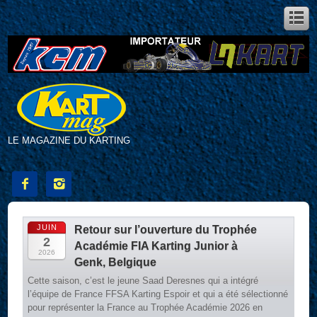
LE MAGAZINE DU KARTING


JUIN
Retour sur l’ouverture du Trophée
2
Académie FIA Karting Junior à
2026
Genk, Belgique
Cette saison, c’est le jeune Saad Deresnes qui a intégré
l’équipe de France FFSA Karting Espoir et qui a été sélectionné
pour représenter la France au Trophée Académie 2026 en