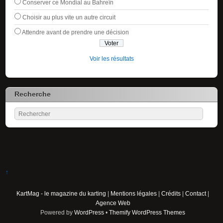
Conserver ce Mondial au Bahreïn
Choisir au plus vite un autre circuit
Attendre avant de prendre une décision
Voir les résultats
Recherche
↑
KartMag - le magazine du karting
|
Mentions légales
|
Crédits
|
Contact
|
Agence Web
Powered by
WordPress
•
Themify WordPress Themes