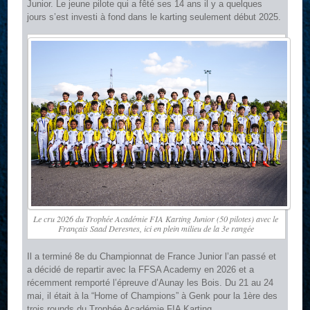
Junior. Le jeune pilote qui a fêté ses 14 ans il y a quelques
jours s’est investi à fond dans le karting seulement début 2025.
Le cru 2026 du Trophée Académie FIA Karting Junior (50 pilotes) avec le
Français Saad Deresnes, ici en plein milieu de la 3e rangée
Il a terminé 8e du Championnat de France Junior l’an passé et
a décidé de repartir avec la FFSA Academy en 2026 et a
récemment remporté l’épreuve d’Aunay les Bois. Du 21 au 24
mai, il était à la “Home of Champions” à Genk pour la 1ère des
trois rounds du Trophée Académie FIA Karting.