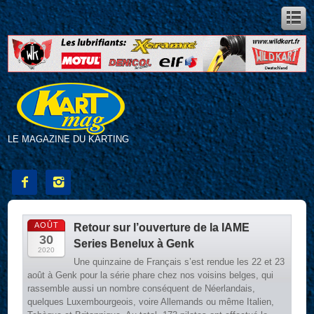
LE MAGAZINE DU KARTING


AOÛT
Retour sur l’ouverture de la IAME
30
Series Benelux à Genk
2020
Une quinzaine de Français s’est rendue les 22 et 23
août à Genk pour la série phare chez nos voisins belges, qui
rassemble aussi un nombre conséquent de Néerlandais,
quelques Luxembourgeois, voire Allemands ou même Italien,