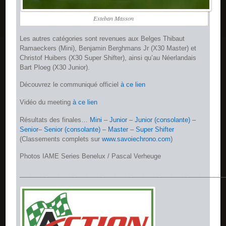
Esteban Masson
Les autres catégories sont revenues aux Belges Thibaut
Ramaeckers (Mini), Benjamin Berghmans Jr (X30 Master) et
Christof Huibers (X30 Super Shifter), ainsi qu’au Néerlandais
Bart Ploeg (X30 Junior).
Découvrez le communiqué officiel
à ce lien
Vidéo du meeting
à ce lien
Résultats des finales…
Mini
–
Junior
–
Junior (consolante)
–
Senior
–
Senior (consolante)
–
Master
–
Super Shifter
(Classements complets sur
www.savoiechrono.com
)
Photos IAME Series Benelux / Pascal Verheuge
__________________________________________________________