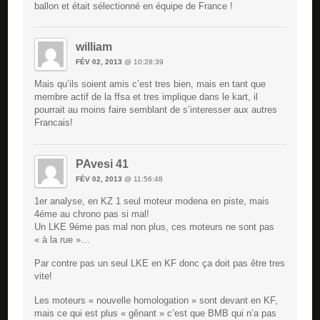
ballon et était sélectionné en équipe de France !
william
FÉV 02, 2013
@ 10:28:39
Mais qu’ils soient amis c’est tres bien, mais en tant que
membre actif de la ffsa et tres implique dans le kart, il
pourrait au moins faire semblant de s’interesser aux autres
Francais!
PAvesi 41
FÉV 02, 2013
@ 11:56:48
1er analyse, en KZ 1 seul moteur modena en piste, mais
4éme au chrono pas si mal!
Un LKE 9éme pas mal non plus, ces moteurs ne sont pas
« à la rue »…
Par contre pas un seul LKE en KF donc ça doit pas être tres
vite!
Les moteurs « nouvelle homologation » sont devant en KF,
mais ce qui est plus « gênant » c’est que BMB qui n’a pas