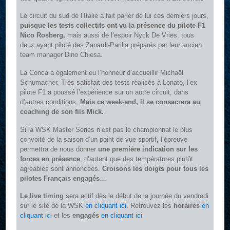
Le circuit du sud de l’Italie a fait parler de lui ces derniers jours,
puisque les tests collectifs ont vu la présence du pilote F1
Nico Rosberg,
mais aussi de l’espoir Nyck De Vries, tous
deux ayant piloté des Zanardi-Parilla préparés par leur ancien
team manager Dino Chiesa.
La Conca a également eu l’honneur d’accueillir Michaël
Schumacher. Très satisfait des tests réalisés à Lonato, l’ex
pilote F1 a poussé l’expérience sur un autre circuit, dans
d’autres conditions.
Mais ce week-end, il se consacrera au
coaching de son fils Mick.
Si la WSK Master Series n’est pas le championnat le plus
convoité de la saison d’un point de vue sportif, l’épreuve
permettra de nous donner
une première indication sur les
forces en présence
, d’autant que des températures plutôt
agréables sont annoncées.
Croisons les doigts pour tous les
pilotes Français engagés…
Le live timing
sera actif dès le début de la journée du vendredi
sur le site de la WSK
en cliquant ici
. Retrouvez les
horaires
en
cliquant ici
et les
engagés
en cliquant ici