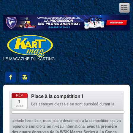
LE MAGAZINE DU KARTING


FÉV
Place à la compétition !
1
Les séances d’essais se sont succédé durant la
2013
période hivernale, mais place désormais à la compétition qui va
reprendre ses droits au niveau international
avec la première
des quatre épreuves de la WSK Master Series à La Conca.