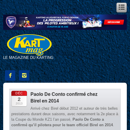
LE MAGAZINE DU KARTING


DÉC
Paolo De Conto confirmé chez
2
Birel en 2014
2013
Arrivé chez Birel début 2012 et auteur de très belles
prestations durant deux saisons, avec notamment la 2e place à
la Coupe du Monde KZ1 l’an passé,
Paolo De Conto a
confirmé qu’il pilotera pour le team officiel Birel en 2014
.