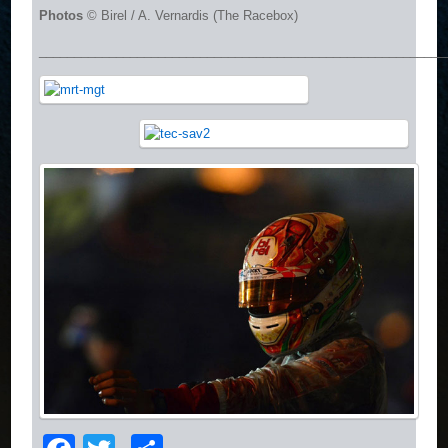
Photos
© Birel / A. Vernardis (The Racebox)
__________________________________________________________