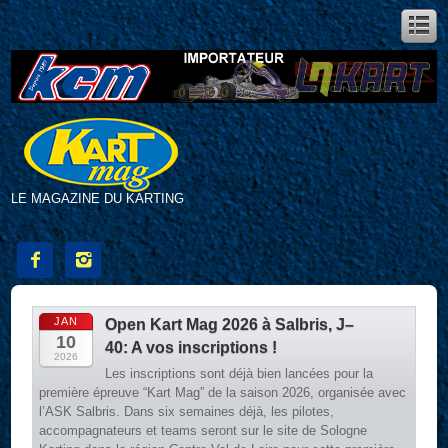
LE MAGAZINE DU KARTING


JAN
Open Kart Mag 2026 à Salbris, J–
10
40: A vos inscriptions !
2026
Les inscriptions sont déjà bien lancées pour la
première épreuve “Kart Mag” de la saison 2026, organisée avec
l’ASK Salbris. Dans six semaines déjà, les pilotes,
accompagnateurs et teams seront sur le site de Sologne