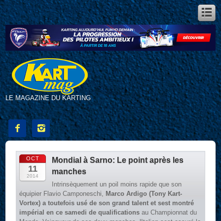
LE MAGAZINE DU KARTING


OCT
Mondial à Sarno: Le point après les
11
manches
2014
Intrinsèquement un poil moins rapide que son
équipier Flavio Camponeschi,
Marco Ardigo (Tony Kart-
Vortex) a toutefois usé de son grand talent et sest montré
impérial en ce samedi de qualifications
au Championnat du