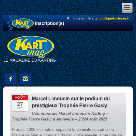
LE MAGAZINE DU KARTING


AOÛT
Marcel Limousin sur le podium du
27
prestigieux Trophée Pierre Gasly
2025
Communiqué Marcel Limousin Karting –
Trophée Pierre Gasly à Anneville – 23/24 août 2025
Près de 1000 kilomètres séparent le domicile du sud de la
France de Marcel Limousin du circuit d’Anneville, situé près de