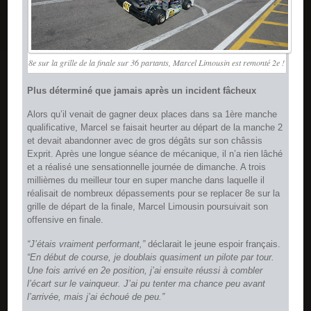
8e sur la grille de la finale sur 36 partants, Marcel Limousin est remonté 2e !
Plus déterminé que jamais après un incident fâcheux
Alors qu’il venait de gagner deux places dans sa 1ère manche
qualificative, Marcel se faisait heurter au départ de la manche 2
et devait abandonner avec de gros dégâts sur son châssis
Exprit. Après une longue séance de mécanique, il n’a rien lâché
et a réalisé une sensationnelle journée de dimanche. A trois
millièmes du meilleur tour en super manche dans laquelle il
réalisait de nombreux dépassements pour se replacer 8e sur la
grille de départ de la finale, Marcel Limousin poursuivait son
offensive en finale.
“J’étais vraiment performant,”
déclarait le jeune espoir français.
“En début de course, je doublais quasiment un pilote par tour.
Une fois arrivé en 2e position, j’ai ensuite réussi à combler
l’écart sur le vainqueur. J’ai pu tenter ma chance peu avant
l’arrivée, mais j’ai échoué de peu.”