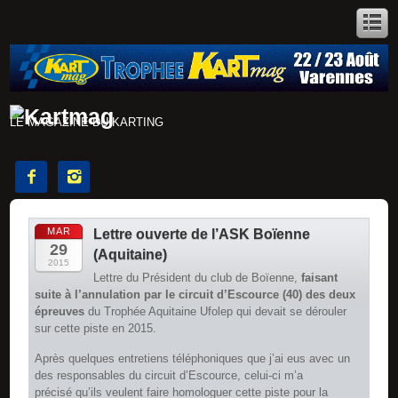
LE MAGAZINE DU KARTING


MAR
Lettre ouverte de l’ASK Boïenne
29
(Aquitaine)
2015
Lettre du Président du club de Boïenne,
faisant
suite à l’annulation par le circuit d’Escource (40) des deux
épreuves
du Trophée Aquitaine Ufolep qui devait se dérouler
sur cette piste en 2015.
Après quelques entretiens téléphoniques que j’ai eus avec un
des responsables du circuit d’Escource, celui-ci m’a
précisé qu’ils veulent faire homologuer cette piste pour la