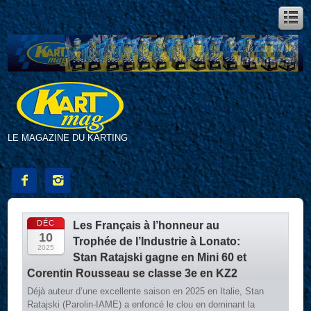
LE MAGAZINE DU KARTING


DÉC
Les Français à l’honneur au
10
Trophée de l’Industrie à Lonato:
2025
Stan Ratajski gagne en Mini 60 et
Corentin Rousseau se classe 3e en KZ2
Déjà auteur d’une excellente saison en 2025 en Italie, Stan
Ratajski (Parolin-IAME) a enfoncé le clou en dominant la