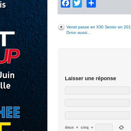
Facebook
Twitter
Partage
Venet passe en X30 Senior en 201
Drion aussi…
Laisser une réponse
deux
×
cinq
=