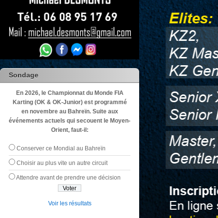
Sondage
En 2026, le Championnat du Monde FIA
Karting (OK & OK-Junior) est programmé
en novembre au Bahreïn. Suite aux
événements actuels qui secouent le Moyen-
Orient, faut-il:
Conserver ce Mondial au Bahreïn
Choisir au plus vite un autre circuit
Attendre avant de prendre une décision
Voir les résultats