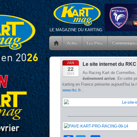
LE MAGAZINE DU KARTING
Actus
Les Pros
Communiqué
JAN
Le site internet du RKC
22
Au Racing Kart de Cormeilles
2015
événement arrive
. En cette p
karting en France présente aujourd’hui la n
www.rkc.fr
…
________________________________