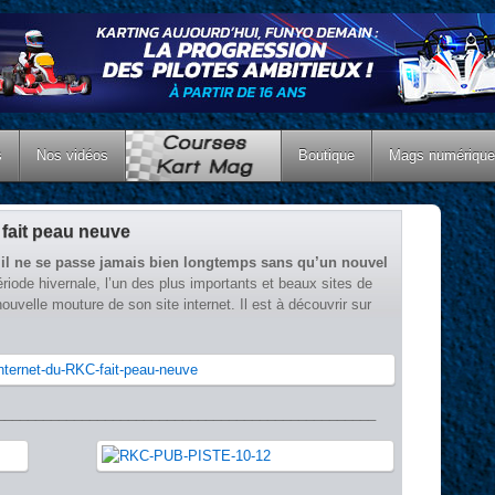
s
Nos vidéos
Boutique
Mags numériqu
 fait peau neuve
,
il ne se passe jamais bien longtemps sans qu’un nouvel
ériode hivernale, l’un des plus importants et beaux sites de
ouvelle mouture de son site internet. Il est à découvrir sur
_________________________________________________