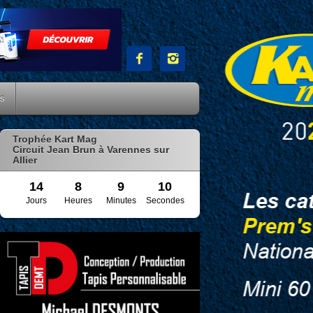


es
Trophée Kart Mag
Circuit Jean Brun à Varennes sur
Allier
14
8
9
9
Jours
Heures
Minutes
Secondes