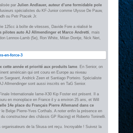
éalisée par
Julien Andlauer, auteur d’une formidable pole
 plusieurs spécialistes du KF-Junior comme Ulysse De Pauw,
dh ou Petr Ptacek Jr.
e 125cc à boîte de vitesses, Davide Fore a réalisé le
s pilotes auto AJ Allmendinger et Marco Andretti
, mais
on Lennox-Lamb (5e), Ron White, Milan Dontje, Nick Neri,
x cette année et priorité aux produits Iame
. En Senior, on
tinent américain qui ont couru en Europe au niveau
on Sargeant, Andrick Zeen et Santiago Porteiro. Spécialiste
 AJ Allmendinger sont aussi inscrits en TaG Senior.
inale Internationale Iame-X30 Kip Foster est présent. Il a
ouru en monoplace en France il y a environ 25 ans, et Will
elle 14e place du Français Pierre Allemand dans ce
 le Belge Pierre-Yves Corthals. A noter enfin la présence en
ls du constructeur des châssis GP Racing) et Roberto Toninelli.
 organisateurs de la Skusa ont reçu. Incroyable ! Suivez la