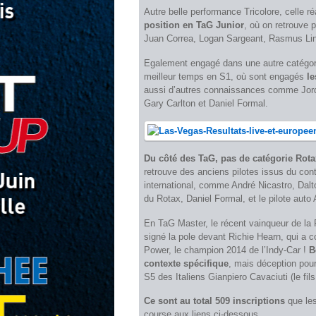
Autre belle performance Tricolore, celle r
position en TaG Junior
, où on retrouve
Juan Correa, Logan Sargeant, Rasmus Lin
Egalement engagé dans une autre catégori
meilleur temps en S1, où sont engagés
le
aussi d’autres connaissances comme Jord
Gary Carlton et Daniel Formal.
Du côté des TaG, pas de catégorie Rota
retrouve des anciens pilotes issus du con
international, comme André Nicastro, Dalt
du Rotax, Daniel Formal, et le pilote auto
En TaG Master, le récent vainqueur de la F
signé la pole devant Richie Hearn, qui a c
Power, le champion 2014 de l’Indy-Car !
B
contexte spécifique
, mais déception pour
S5 des Italiens Gianpiero Cavaciuti (le fi
Ce sont au total 509 inscriptions
que les
course aux liens ci-dessous…