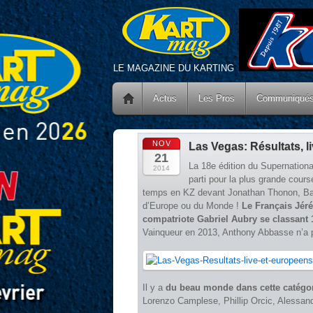
LE MAGAZINE DU KARTING
Actus
Les Pros
Communiqué
NOV
Las Vegas: Résultats, l
21
La 18e édition du Supernationa
2014
parti pour la plus grande cour
temps en KZ devant Jonathan Thonon, B
d’Europe ou du Monde !
Le Français Jéré
compatriote Gabriel Aubry se classant 
Vainqueur en 2013, Anthony Abbasse n’a p
Il y a
du beau monde dans cette catégo
Lorenzo Camplese, Phillip Orcic, Alessand