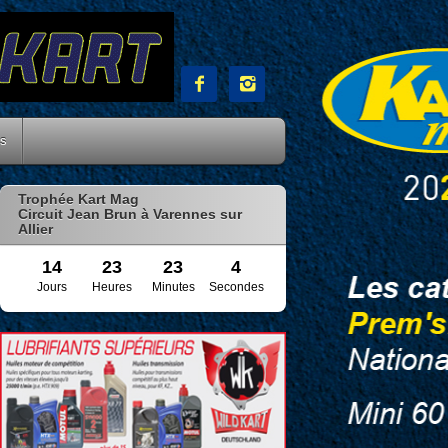


es
Trophée Kart Mag
Circuit Jean Brun à Varennes sur
Allier
14
23
23
3
Jours
Heures
Minutes
Secondes