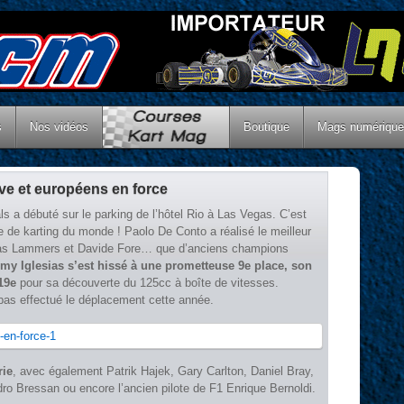
s
Nos vidéos
Boutique
Mags numériqu
ive et européens en force
ls a débuté sur le parking de l’hôtel Rio à Las Vegas. C’est
se de karting du monde ! Paolo De Conto a réalisé le meilleur
as Lammers et Davide Fore… que d’anciens champions
my Iglesias s’est hissé à une prometteuse 9e place, son
19e
pour sa découverte du 125cc à boîte de vitesses.
as effectué le déplacement cette année.
rie
, avec également Patrik Hajek, Gary Carlton, Daniel Bray,
ro Bressan ou encore l’ancien pilote de F1 Enrique Bernoldi.