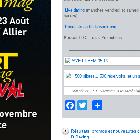
 Live timing
(manches vendredi et samedi,
horaire)
 Résultats au fil du week-end
Photos
© On Track Promotions
________________________________
500 pilotes… 500 réservoirs, et un sacré chif
Facebook
Twitter
Partage
Résultats, promos et nouveautés 
D.Racing