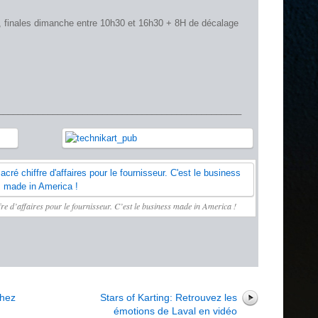
 finales dimanche entre 10h30 et 16h30 + 8H de décalage
_________________________________________________
fre d’affaires pour le fournisseur. C’est le business made in America !
r
chez
Stars of Karting: Retrouvez les
émotions de Laval en vidéo