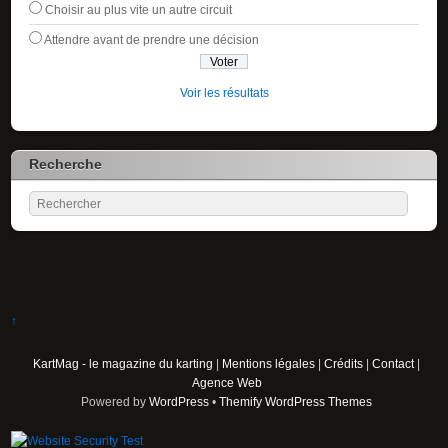
Choisir au plus vite un autre circuit
Attendre avant de prendre une décision
Voir les résultats
Recherche
↑
KartMag - le magazine du karting
|
Mentions légales
|
Crédits
|
Contact
|
Agence Web
Powered by
WordPress
•
Themify WordPress Themes