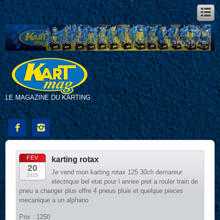
LE MAGAZINE DU KARTING


FÉV
karting rotax
20
Je vend mon karting rotax 125 30ch demareur
2015
electrique bel etat pour l annee pret a rouler train de
pneu a changer plus offre 4 pneus pluie et quelque pieces
mecanique a un alphano
Prix : 1250