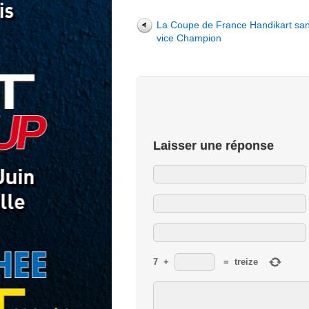
La Coupe de France Handikart san
vice Champion
Laisser une réponse
7
+
=
treize