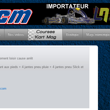
s
Nos vidéos
Boutique
Mags numériqu
ement loisir cause arrêt
nt aux pieds + 4 jantes pneu pluie + 4 jantes pneu Slick et
.com
r