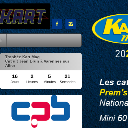


es
Trophée Kart Mag
Circuit Jean Brun à Varennes sur
Allier
16
2
5
20
Jours
Heures
Minutes
Secondes