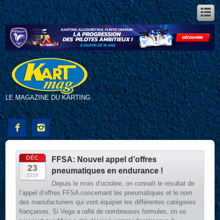
LE MAGAZINE DU KARTING


DÉC
FFSA: Nouvel appel d’offres
23
pneumatiques en endurance !
2019
Depuis le mois d’octobre, on connaît le résultat de
l’appel d’offres FFSA concernant les pneumatiques et le nom
des manufacturiers qui vont équipier les différentes catégories
françaises. Si Vega a raflé de nombreuses formules, on se