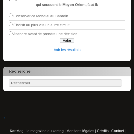
qui secouent le Moyen-Orient, faut-il:
Conserver ce Mondial au Bahreïn
Choisir au plus vite un autre circuit
Attendre avant de prendre une décision
Voir les résultats
Recherche
↑
KartMag - le magazine du karting
|
Mentions légales
|
Crédits
|
Contact
|