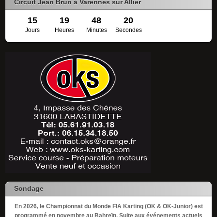
Circuit Jean Brun à Varennes sur Allier
15
19
48
19
Jours
Heures
Minutes
Secondes
Sondage
En 2026, le Championnat du Monde FIA Karting (OK & OK-Junior) est
programmé en novembre au Bahreïn. Suite aux événements actuels